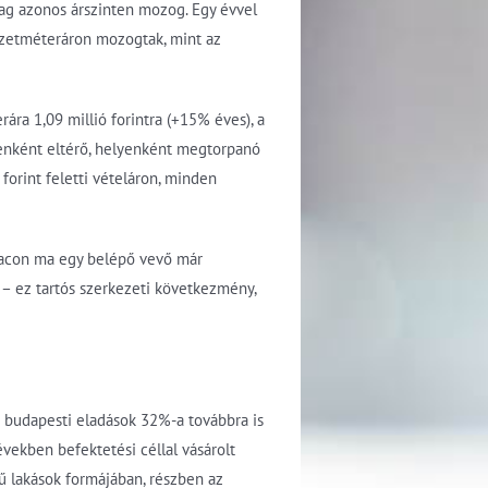
tilag azonos árszinten mozog. Egy évvel
gyzetméteráron mozogtak, mint az
ára 1,09 millió forintra (+15% éves), a
senként eltérő, helyenként megtorpanó
orint feletti vételáron, minden
 piacon ma egy belépő vevő már
 – ez tartós szerkezeti következmény,
 a budapesti eladások 32%-a továbbra is
években befektetési céllal vásárolt
ű lakások formájában, részben az