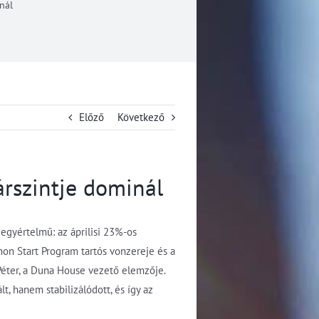
nál
Előző
Következő
árszintje dominál
 egyértelmű: az áprilisi 23%-os
hon Start Program tartós vonzereje és a
Péter, a Duna House vezető elemzője.
t, hanem stabilizálódott, és így az