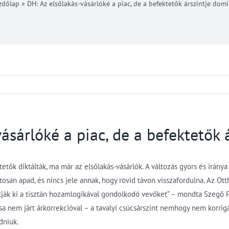
zdőlap
»
DH: Az elsőlakás-vásárlóké a piac, de a befektetők árszintje domi
ásárlóké a piac, de a befektetők 
etők diktálták, ma már az elsőlakás-vásárlók. A változás gyors és iránya
osan apad, és nincs jele annak, hogy rövid távon visszafordulna. Az Ott
tják ki a tisztán hozamlogikával gondolkodó vevőket” – mondta Szegő 
a nem járt árkorrekcióval – a tavalyi csúcsárszint nemhogy nem korrigál
dniuk.