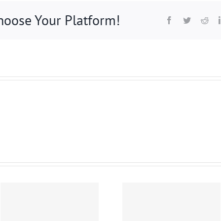
Choose Your Platform!
Facebook
Twitter
Red
Ingatlan.com:
Bértranszp
Elmaradt
irányelv: 