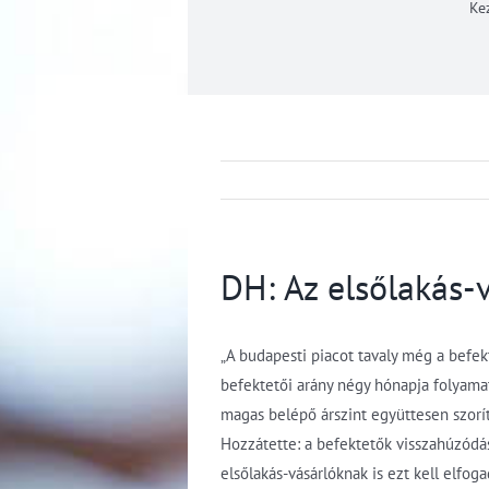
Ke
DH: Az elsőlakás-v
„A budapesti piacot tavaly még a befekt
befektetői arány négy hónapja folyamat
magas belépő árszint együttesen szorí
Hozzátette: a befektetők visszahúzódás
elsőlakás-vásárlóknak is ezt kell elfoga