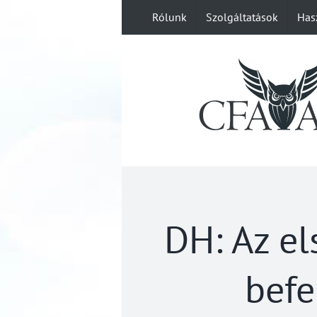
Kihagyás
Rólunk
Szolgáltatások
Has
DH: Az el
befe