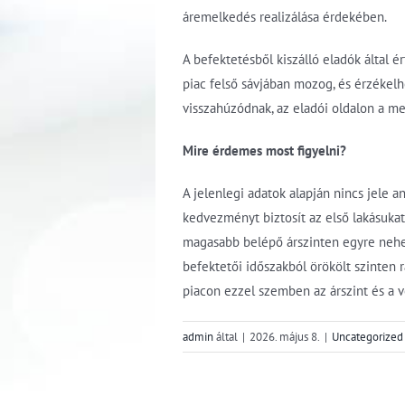
áremelkedés realizálása érdekében.
A befektetésből kiszálló eladók által é
piac felső sávjában mozog, és érzékelh
visszahúzódnak, az eladói oldalon a me
Mire érdemes most figyelni?
A jelenlegi adatok alapján nincs jele a
kedvezményt biztosít az első lakásuka
magasabb belépő árszinten egyre nehez
befektetői időszakból örökölt szinten 
piacon ezzel szemben az árszint és a v
admin
által
|
2026. május 8.
|
Uncategorized