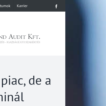
ntumok
Karrier
Facebook
piac, de a
minál