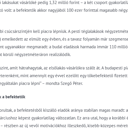
lső lakásukat vásárlóké pedig 1,32 millió forint – a két csoport gyakorla
tó volt: a befektetők akkor nagyjából 100 ezer forinttal magasabb né
 csúcsárszintjén kell piacra lépniük. A pesti téglalakások négyzetméter
1%) emelkedett az elmúlt egy évben, és a tavasz folyamán már szegmen
zint ugyanakkor megmaradt: a budai eladások harmada immár 110 millió f
nt körüli négyzetméteráron realizálódik.
zint, amit hátrahagytak, az elsőlakás-vásárlókra szállt át. A budapesti
terenként, mint amennyit egy évvel ezelőtt egy tőkebefektető fizetett
egyáltalán piacra lépni” – mondta Szegő Péter.
k a befektetők
zorultak, a befektetésből kiszálló eladók aránya stabilan magas maradt:
árciushoz képest gyakorlatilag változatlan. Ez arra utal, hogy a korábbi 
 – részben az új vevői motivációkhoz illeszkedő, kisebb-közepes méret