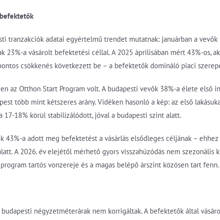
befektetők
sti tranzakciók adatai egyértelmű trendet mutatnak: januárban a vevő
ak 23%-a vásárolt befektetési céllal. A 2025 áprilisában mért 43%-os, 
kpontos csökkenés következett be – a befektetők domináló piaci szere
n az Otthon Start Program volt. A budapesti vevők 38%-a élete első in
pest több mint kétszeres arány. Vidéken hasonló a kép: az első lakásu
17-18% körül stabilizálódott, jóval a budapesti szint alatt.
k 43%-a adott meg befektetést a vásárlás elsődleges céljának – ehhez
 alatt. A 2026. év elejétől mérhető gyors visszahúzódás nem szezonális 
program tartós vonzereje és a magas belépő árszint közösen tart fenn.
a budapesti négyzetméterárak nem korrigáltak. A befektetők által vásár