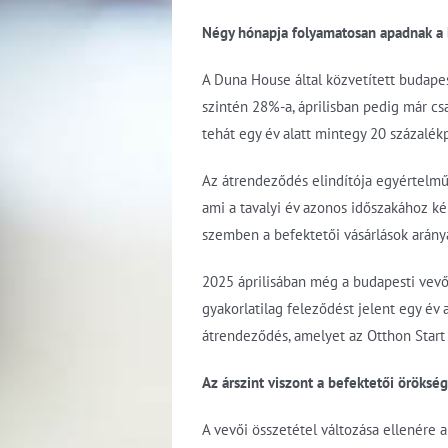
Négy hónapja folyamatosan apadnak a 
A Duna House által közvetített budape
szintén 28%-a, áprilisban pedig már cs
tehát egy év alatt mintegy 20 százalé
Az átrendeződés elindítója egyértelműe
ami a tavalyi év azonos időszakához ké
szemben a befektetői vásárlások aránya 
2025 áprilisában még a budapesti vevő
gyakorlatilag feleződést jelent egy év
átrendeződés, amelyet az Otthon Start 
Az árszint viszont a befektetői örökség
A vevői összetétel változása ellenére 