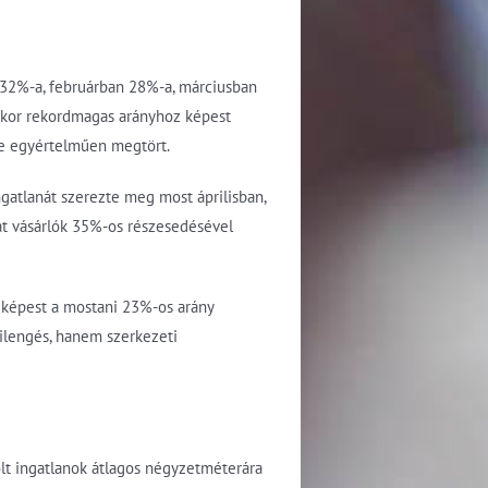
k 32%-a, februárban 28%-a, márciusban
akkor rekordmagas arányhoz képest
pe egyértelműen megtört.
gatlanát szerezte meg most áprilisban,
kat vásárlók 35%-os részesedésével
 képest a mostani 23%-os arány
kilengés, hanem szerkezeti
olt ingatlanok átlagos négyzetméterára