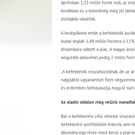
áprilisban 1,33 millió forint volt, az e
korábban ez a különbség még jól látha
elsőlakás-vásárlók.
A belépőknek tehát a befektetők korábbi
budai tégláé 1,48 millió forintra (+1
dinamikára váltott a piac. A magas árs
negyedik adásvétel pedig 2 millió fori
„A befektetők visszahúzódnak, de az árs
nagyjából ugyanannyit fizet négyzetmé
és érdemben befolyásolja, hogy ki tud 
Az eladói oldalon még velünk maradta
Bár a befektetési célú vételek visszas
befektetési portfólióból érkezik, ami m
állomány egy része most kerül a piacra