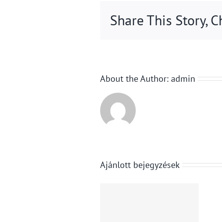
Share This Story, 
About the Author:
admin
Ajánlott bejegyzések
KPMG: a
Eltitkolta
klímaváltozás
volna az
már a