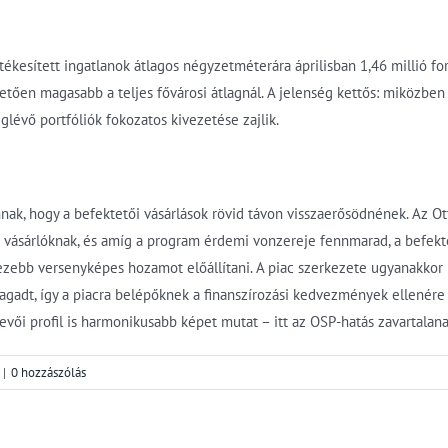
rtékesített ingatlanok átlagos négyzetméterára áprilisban 1,46 millió fo
etően magasabb a teljes fővárosi átlagnál. A jelenség kettős: miközben 
glévő portfóliók fokozatos kivezetése zajlik.
nnak, hogy a befektetői vásárlások rövid távon visszaerősödnének. Az Ot
t vásárlóknak, és amíg a program érdemi vonzereje fennmarad, a befekt
ebb versenyképes hozamot előállítani. A piac szerkezete ugyanakkor k
ragadt, így a piacra belépőknek a finanszírozási kedvezmények ellenére
evői profil is harmonikusabb képet mutat – itt az OSP-hatás zavartalan
|
0 hozzászólás