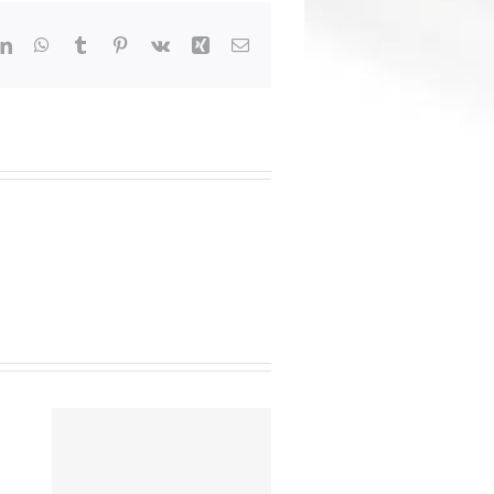
dit
LinkedIn
WhatsApp
Tumblr
Pinterest
Vk
Xing
Email:
arencia-
Már