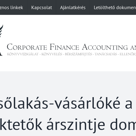
znos linkek
Kapcsolat
Ajánlatkérés
Letölthető dokume
sőlakás-vásárlóké a 
ktetők árszintje do