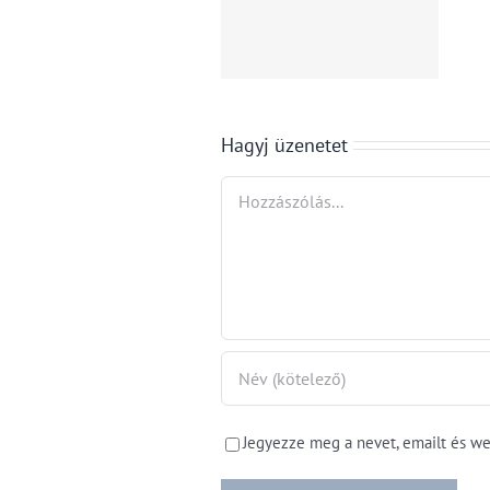
autókereskedő
vállalatok
a bevételeit,
működését is
nem sikerült
átírja
Hagyj üzenetet
Hozzászólás
Jegyezze meg a nevet, emailt és w