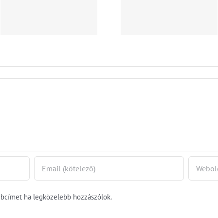
egyelőre az
nem vako
albérletpiaci
indul a
roham
bértárgyal
ebcímet ha legközelebb hozzászólok.