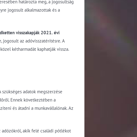
szeresében határozta meg, a jogosultság
yre jogosult alkalmazottak és a
ndketten visszakapják 2021. évi
 jogosult az adóvisszatérítésre. A
 közel kétharmadát kaphatják vissza.
r. A szükséges adatok megszerzése
időről. Ennek következtében a
szíteni és átadni a munkavállalónak. Az
adózókról, akik felé családi pótlékot