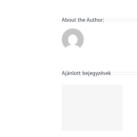
About the Author:
Ajánlott bejegyzések
KPMG: a
Eltitkolta
klímaváltozás
volna az
már a
autókereskedő
vállalatok
a bevételeit,
működését is