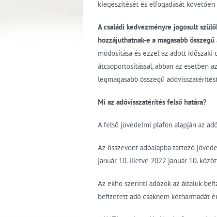
kiegészítését és elfogadását követően 
A családi kedvezményre jogosult szülő
hozzájuthatnak-e a magasabb összegű a
módosítása és ezzel az adott időszaki
átcsoportosítással, abban az esetben a
legmagasabb összegű adóvisszatérítést 
Mi az adóvisszatérítés felső határa?
A felső jövedelmi plafon alapján az adó
Az összevont adóalapba tartozó jövedele
január 10. illetve 2022 január 10. közö
Az ekho szerinti adózók az általuk befi
befizetett adó csaknem kétharmadát é