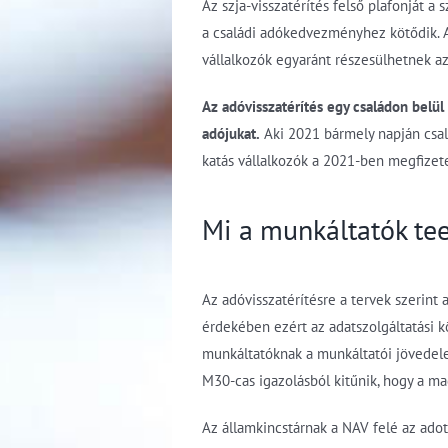
Az szja-visszatérítés felső plafonját 
a családi adókedvezményhez kötődik. A
vállalkozók egyaránt részesülhetnek az 
Az adóvisszatérítés egy családon belü
adójukat.
Aki 2021 bármely napján csalá
katás vállalkozók a 2021-ben megfizete
Mi a munkáltatók tee
Az adóvisszatérítésre a tervek szerint
érdekében ezért az adatszolgáltatási k
munkáltatóknak a munkáltatói jövedelem
M30-cas igazolásból kitűnik, hogy a 
Az államkincstárnak a NAV felé az adott