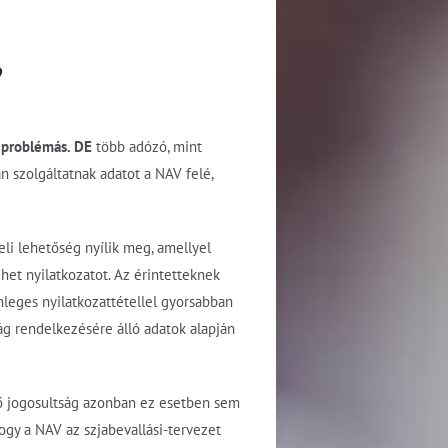
?
 problémás. DE
több adózó, mint
n szolgáltatnak adatot a NAV felé,
eli lehetőség nyílik meg, amellyel
ehet nyilatkozatot. Az érintetteknek
nleges nyilatkozattétellel gyorsabban
g rendelkezésére álló adatok alapján
ődő jogosultság azonban ez esetben sem
hogy a NAV az szjabevallási-tervezet