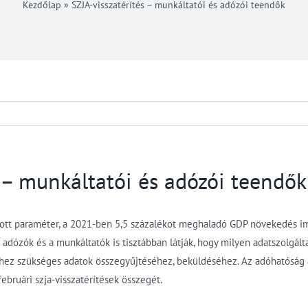
Kezdőlap
»
SZJA-visszatérítés – munkáltatói és adózói teendők
s – munkáltatói és adózói teendők
abott paraméter, a 2021-ben 5,5 százalékot meghaladó GDP növekedés imm
adózók és a munkáltatók is tisztábban látják, hogy milyen adatszolgált
éshez szükséges adatok összegyűjtéséhez, beküldéséhez. Az adóhatóság 
februári szja-visszatérítések összegét.