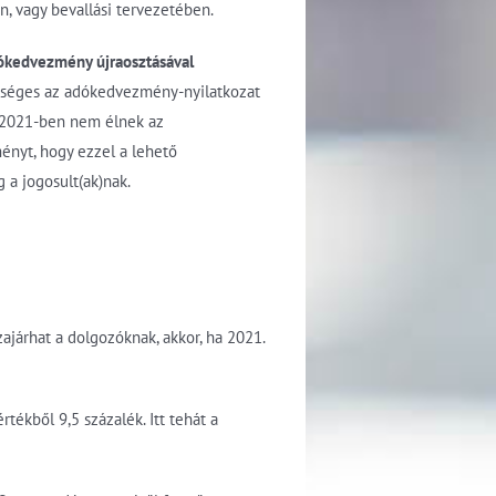
n, vagy bevallási tervezetében.
dókedvezmény újraosztásával
tséges az adókedvezmény-nyilatkozat
k 2021-ben nem élnek az
ényt, hogy ezzel a lehető
 a jogosult(ak)nak.
zajárhat a dolgozóknak, akkor, ha 2021.
tékből 9,5 százalék. Itt tehát a