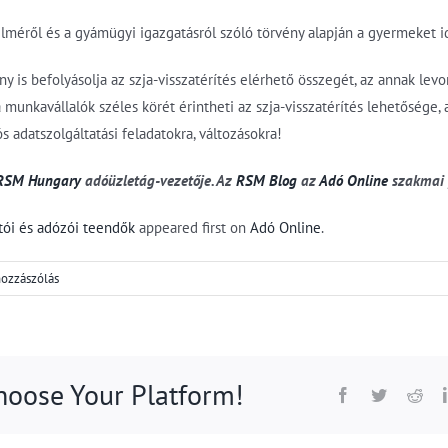
méről és a gyámügyi igazgatásról szóló törvény alapján a gyermeket id
is befolyásolja az szja-visszatérítés elérhető összegét, az annak lev
a munkavállalók széles körét érintheti az szja-visszatérítés lehetősége, 
 adatszolgáltatási feladatokra, változásokra!
RSM Hungary
adóüzletág-vezetője. Az
RSM Blog
az
Adó Online
szakmai 
tói és adózói teendők
appeared first on
Adó Online
.
hozzászólás
Choose Your Platform!
Facebook
Twitter
Red