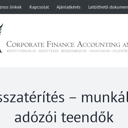
znos linkek
Kapcsolat
Ajánlatkérés
Letölthető dokume
sszatérítés – munkál
adózói teendők