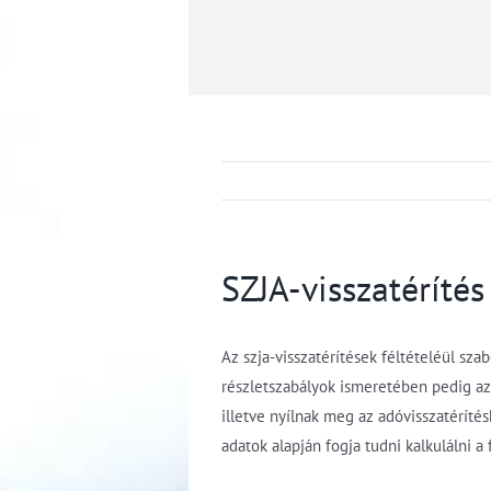
SZJA-visszatéríté
Az szja-visszatérítések féltételéül sz
részletszabályok ismeretében pedig az 
illetve nyílnak meg az adóvisszatérít
adatok alapján fogja tudni kalkulálni a 