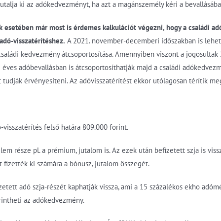
utalja ki az adókedvezményt, ha azt a magánszemély kéri a bevallásába
k esetében már most is érdemes kalkulációt végezni, hogy a családi a
dó-visszatérítéshez.
A 2021. november-decemberi időszakban is lehe
 családi kedvezmény átcsoportosítása. Amennyiben viszont a jogosulta
z éves adóbevallásban is átcsoportosíthatják majd a családi adókedvezm
tudják érvényesíteni. Az adóvisszatérítést ekkor utólagosan térítik meg
-visszatérítés felső határa 809.000 forint.
m része pl. a prémium, jutalom is. Az ezek után befizetett szja is viss
tt fizették ki számára a bónusz, jutalom összegét.
zetett adó szja-részét kaphatják vissza, ami a 15 százalékos ekho adómér
rintheti az adókedvezmény.