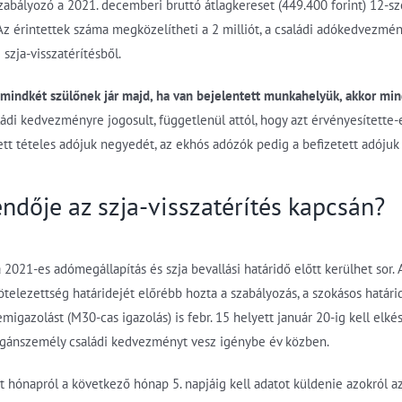
a szabályozó a 2021. decemberi bruttó átlagkereset (449.400 forint) 12-
z érintettek száma megközelítheti a 2 milliót, a családi adókedvezmén
szja-visszatérítésből.
l mindkét szülőnek jár majd, ha van bejelentett munkahelyük, akkor mi
di kedvezményre jogosult, függetlenül attól, hogy azt érvényesítette-e,
tt tételes adójuk negyedét, az ekhós adózók pedig a befizetett adójuk
ndője az szja-visszatérítés kapcsán?
 a 2021-es adómegállapítás és szja bevallási határidő előtt kerülhet so
ötelezettség határidejét előrébb hozta a szabályozás, a szokásos határ
igazolást (M30-cas igazolás) is febr. 15 helyett január 20-ig kell elké
magánszemély családi kedvezményt vesz igénybe év közben.
 hónapról a következő hónap 5. napjáig kell adatot küldenie azokról az 