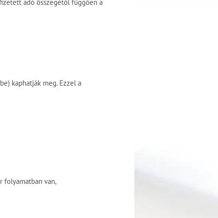
fizetett adó összegétől függően a
ybe) kaphatják meg. Ezzel a
ár folyamatban van,