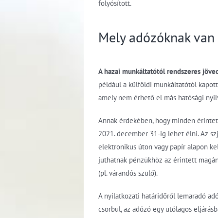
folyósított.
Mely adózóknak van 
A hazai munkáltatótól rendszeres jöv
például a külföldi munkáltatótól kapott
amely nem érhető el más hatósági nyil
Annak érdekében, hogy minden érintett 
2021. december 31-ig lehet élni. Az szj
elektronikus úton vagy papír alapon ke
juthatnak pénzükhöz az érintett magán
(pl. várandós szülő).
A nyilatkozati határidőről lemaradó ad
csorbul, az adózó egy utólagos eljárásb