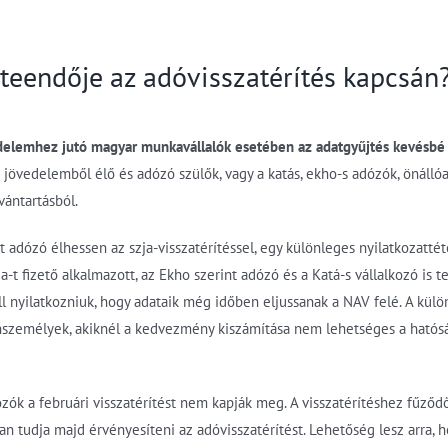
teendője az adóvisszatérítés kapcsán
edelemhez jutó magyar munkavállalók esetében az adatgyűjtés kevésbé
 jövedelemből élő és adózó szülők, vagy a katás, ekho-s adózók, önállóa
vántartásból.
adózó élhessen az szja-visszatérítéssel, egy különleges nyilatkozattét
a-t fizető alkalmazott, az Ekho szerint adózó és a Katá-s vállalkozó is t
ll nyilatkozniuk, hogy adataik még időben eljussanak a NAV felé. A külö
személyek, akiknél a kedvezmény kiszámítása nem lehetséges a hatósá
ózók a februári visszatérítést nem kapják meg. A visszatérítéshez fűz
an tudja majd érvényesíteni az adóvisszatérítést. Lehetőség lesz arra, 