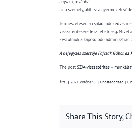
a gyám, továbbá
az a személy, akihez a gyermekek védel
Természetesen a családi adókedvezmény 
visszatérítésére lesz lehetőség. Mivel 
készülniük a kapcsolódó adminisztrációs
A bejegyzés szerzője Fajcsák Gábor, az
The post
SZJA-visszatérítés – munkálta
által
|
2021. október 6.
|
Uncategorized
|
0 
Share This Story, 