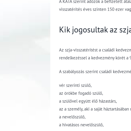
A KATA szerint adózók a befizetett áta
visszatérítés éves szinten 150 ezer vag
Kik jogosultak az szj
Az szja-visszatérítést a családi kedve
rendelkezéssel a kedvezmény körét a 9
A szabályozás szerint családi kedvezm
vér szerinti szülő,
az örökbe fogadó szülő,
a szülővel együtt élő házastárs,
az a személy, aki a saját háztartásában
a nevelőszülő,
a hivatásos nevelőszülő,