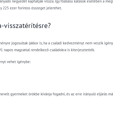
lányadó negyedét kaphatják vissza. Így főállású katások esetében a meg
y 225 ezer forintos összeget jelenthet.
a-visszatérítésre?
zményre jogosultak (akkor is, ha a családi kedvezményt nem veszik igén
1 napos magzattal rendelkező családokra is kiterjesztették.
ényt vehet igénybe:
 nevelt gyermeket örökbe kívánja fogadni, és az erre irányuló eljárás m