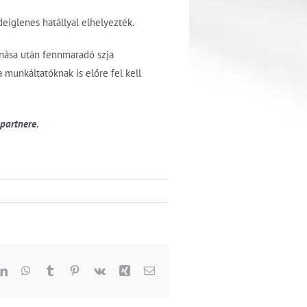
eiglenes hatállyal elhelyezték.
onása után fennmaradó szja
a munkáltatóknak is előre fel kell
partnere.
dit
LinkedIn
WhatsApp
Tumblr
Pinterest
Vk
Xing
Email: