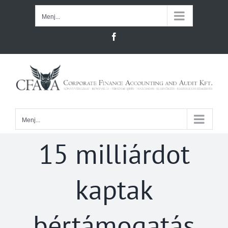
Kihagyás
Menj...
Facebook
Menj...
15 milliárdot
kaptak
bértámogatás