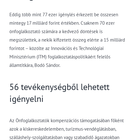
Eddig több mint 77 ezer igénylés érkezett be összesen
mintegy 17 milliárd forint értékben. Csaknem 70 ezer
önfoglalkoztató számára a kedvező döntések is
megszülettek, a nekik kifizetett összeg elérte a 15 milliárd
forintot – közölte az Innovációs és Technológiai
Minisztérium (ITM) foglalkoztatáspolitikáért felelős
államtitkára, Bodó Sándor.
56 tevékenységből lehetett
igényelni
Az Önfoglalkoztatók kompenzációs támogatásában főként
azok a kiskereskedelemben, turizmus-vendéglátásban,
szálláshely-szolgáltatásban vagy szabadidő ágazatokban