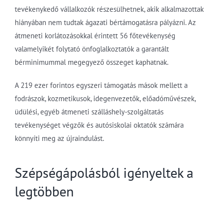
tevékenykedő vállalkozók részesülhetnek, akik alkalmazottak
hiányában nem tudtak ágazati bértámogatásra pályázni. Az
átmeneti korlátozásokkal érintett 56 főtevékenység
valamelyikét folytató önfoglalkoztatók a garantált
bérminimummal megegyező összeget kaphatnak.
A 219 ezer forintos egyszeri támogatás mások mellett a
fodrászok, kozmetikusok, idegenvezetők, előadóművészek,
üdülési, egyéb átmeneti szálláshely-szolgáltatás
tevékenységet végzők és autósiskolai oktatók számára
könnyíti meg az újraindulást.
Szépségápolásból igényeltek a
legtöbben