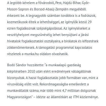
A legtöbb kérelem a fővárosból, Pest, Hajdú-Bihar, Győr-
Moson-Sopron és Borsod-Abaúj-Zemplén megyékből
érkezett be. A legnagyobb számban továbbra is a fodrászok,
kozmetikusok éltek a lehetőséggel, az igénylők közül 29
ezren foglalkoznak szépségápolással. Az igényléseket a
veszélyhelyzet megszűnéséig lehet benyújtani a járási
hivatalok foglalkoztatási osztályaira, a bírálatok és kifizetések
zökkenőmentesek. A támogatási programmal kapcsolatos
részletek a munka.hu oldalon olvashatók.
Bodó Sándor hozzátette: “a munkaalapú gazdaság
kiépítésében 2010 után elért eredmények válságállónak
bizonyultak. A hazai foglalkoztatás jobb formában van, mint a
vírusválság előtt volt. Rekordmagasságba emelkedett a
munkavállalók száma, már több mint 4,7 millióan dolgoznak
Magyarországon” – idézte az államtitkárt az ITM közleménye.