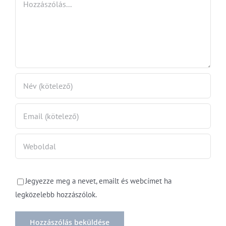
tást
Jegyezze meg a nevet, emailt és webcímet ha
legközelebb hozzászólok.