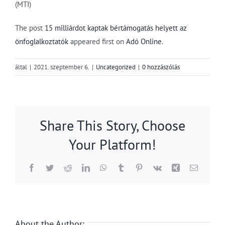
(MTI)
The post
15 milliárdot kaptak bértámogatás helyett az
önfoglalkoztatók
appeared first on
Adó Online
.
által
|
2021. szeptember 6.
|
Uncategorized
|
0 hozzászólás
Share This Story, Choose
Your Platform!
Facebook
Twitter
Reddit
LinkedIn
WhatsApp
Tumblr
Pinterest
Vk
Xing
Email:
About the Author: