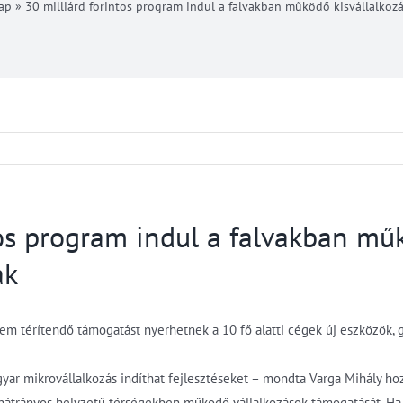
ap
»
30 milliárd forintos program indul a falvakban működő kisvállalkoz
tos program indul a falvakban m
ak
 nem térítendő támogatást nyerhetnek a 10 fő alatti cégek új eszközök, 
ar mikrovállalkozás indíthat fejlesztéseket – mondta Varga Mihály ho
s hátrányos helyzetű térségekben működő vállalkozások támogatását. Ha