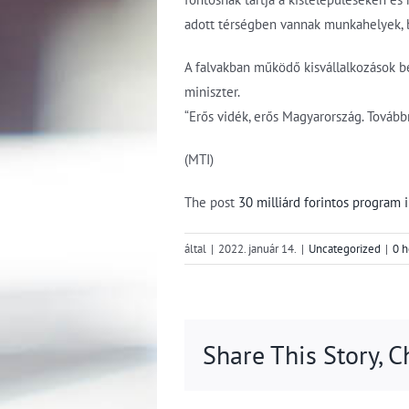
adott térségben vannak munkahelyek, b
A falvakban működő kisvállalkozások b
miniszter.
“Erős vidék, erős Magyarország. Továbbr
(MTI)
The post
30 milliárd forintos program 
által
|
2022. január 14.
|
Uncategorized
|
0 h
Share This Story, 