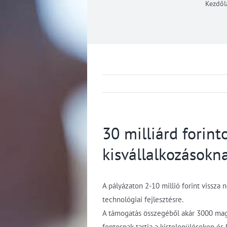
Kezdől
30 milliárd forin
kisvállalkozásokn
A pályázaton 2-10 millió forint vissza
technológiai fejlesztésre.
A támogatás összegéből akár 3000 magy
fontosnak tartja a kistelepüléseken é