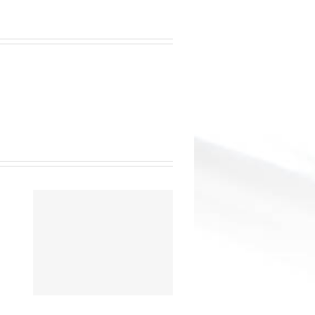
arencia-
Már
n
ás