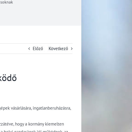
ásoknak
Előző
Következő
űködő
gépek vásárlására, ingatlanberuházásra,
zzátéve, hogy a kormány kiemelten
 a helyi gazdaságok jól működnek, az