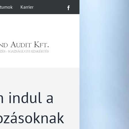
ntumok
Karrier
Facebook
m indul a
ozásoknak