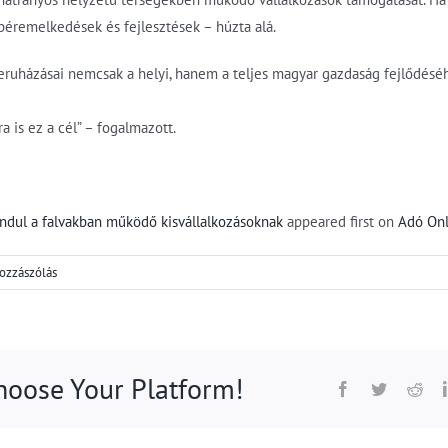
éremelkedések és fejlesztések – húzta alá.
eruházásai nemcsak a helyi, hanem a teljes magyar gazdaság fejlődésé
a is ez a cél” – fogalmazott.
indul a falvakban működő kisvállalkozásoknak
appeared first on
Adó Onl
ozzászólás
Choose Your Platform!
Facebook
Twitter
Red