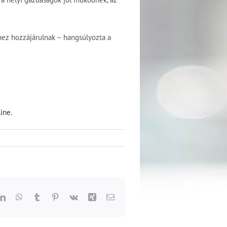
hez hozzájárulnak – hangsúlyozta a
ine
.
dit
LinkedIn
WhatsApp
Tumblr
Pinterest
Vk
Xing
Email: