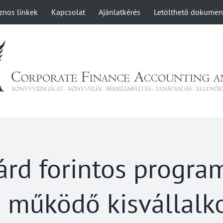
znos linkek
Kapcsolat
Ajánlatkérés
Letölthető dokume
árd forintos progra
n működő kisvállalk