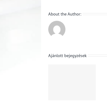
About the Author:
Ajánlott bejegyzések
KPMG: a
Eltitkolta
klímaváltozás
volna az
már a
autókereskedő
vállalatok
a bevételeit,
működését is
nem sikerült