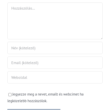
nőtt
fele
Hozzászólás
júliusban
Jegyezze meg a nevet, emailt és webcímet ha
legközelebb hozzászólok.