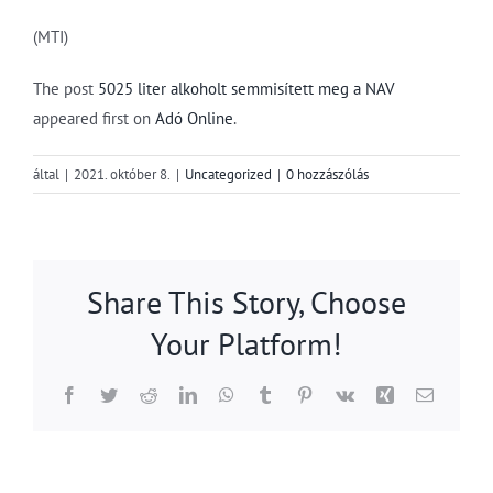
(MTI)
The post
5025 liter alkoholt semmisített meg a NAV
appeared first on
Adó Online
.
által
|
2021. október 8.
|
Uncategorized
|
0 hozzászólás
Share This Story, Choose
Your Platform!
Facebook
Twitter
Reddit
LinkedIn
WhatsApp
Tumblr
Pinterest
Vk
Xing
Email: