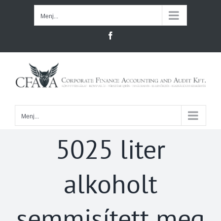
Kihagyás
Menj...
Facebook
Menj...
5025 liter
alkoholt
semmisített meg