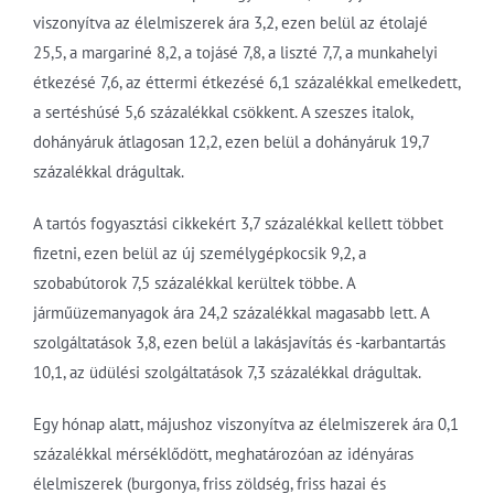
viszonyítva az élelmiszerek ára 3,2, ezen belül az étolajé
25,5, a margariné 8,2, a tojásé 7,8, a liszté 7,7, a munkahelyi
étkezésé 7,6, az éttermi étkezésé 6,1 százalékkal emelkedett,
a sertéshúsé 5,6 százalékkal csökkent. A szeszes italok,
dohányáruk átlagosan 12,2, ezen belül a dohányáruk 19,7
százalékkal drágultak.
A tartós fogyasztási cikkekért 3,7 százalékkal kellett többet
fizetni, ezen belül az új személygépkocsik 9,2, a
szobabútorok 7,5 százalékkal kerültek többe. A
járműüzemanyagok ára 24,2 százalékkal magasabb lett. A
szolgáltatások 3,8, ezen belül a lakásjavítás és -karbantartás
10,1, az üdülési szolgáltatások 7,3 százalékkal drágultak.
Egy hónap alatt, májushoz viszonyítva az élelmiszerek ára 0,1
százalékkal mérséklődött, meghatározóan az idényáras
élelmiszerek (burgonya, friss zöldség, friss hazai és