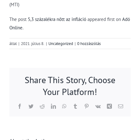
(MTI)
The post
5,3 százalékra nőtt az infláció
appeared first on
Adó
Online
.
által
|
2021. július 8.
|
Uncategorized
|
0 hozzászólás
Share This Story, Choose
Your Platform!
Facebook
Twitter
Reddit
LinkedIn
WhatsApp
Tumblr
Pinterest
Vk
Xing
Email: