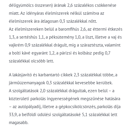
déligyümölcs összesen) árának 2,6 százalékos csökkenése
miatt. Az idényáras élelmiszerek nélkül számítva az
élelmiszerek ára átlagosan 0,3 százalékkal nőtt.
Az élelmiszereken belül a baromfihús 2,6, az éttermi étkezés
1,3, a sertéshús 1,1, a péksütemény 1,0, a liszt, illetve a vaj és
vajkrém 0,9 százalékkal drágult, míg a száraztészta, valamint
a bolti kávé egyaránt 1,2, a párizsi és kolbász pedig 0,7
százalékkal olcsóbb lett.
A lakásjavító és karbantartó cikkek 2,3 százalékkal többe, a
járműüzemanyagok 0,3 százalékkal kevesebbe kerültek.
A szolgáltatások 2,0 százalékkal drágultak, ezen belül – a
közterületi parkolás ingyenességének megszűnése hatására
– az autópályadíj, illetve a gépkocsikölcsönzés, parkolás díja
33,9, a belföldi üdülési szolgáltatásoké 5,1 százalékkal lett
magasabb.