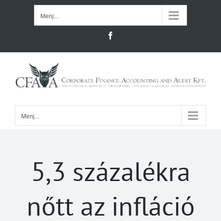
Kihagyás
Menj...
Facebook
Menj...
5,3 százalékra
nőtt az infláció