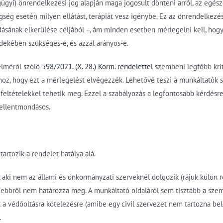
égügyi) önrendelkezési jog alapján maga jogosult dönteni arról, az eg
egség esetén milyen ellátást, terápiát vesz igénybe. Ez az önrendelkezé
ásának elkerülése céljából –, ám minden esetben mérlegelni kell, hogy
rdekében szükséges-e, és azzal arányos-e.
elméről szóló
598/2021. (X. 28.) Korm. rendelettel
szembeni legfőbb kri
z, hogy ezt a mérlegelést elvégezzék. Lehetővé teszi a munkáltatók 
n feltételekkel tehetik meg. Ezzel a szabályozás a legfontosabb kérdés
 ellentmondásos.
tartozik a rendelet hatálya alá.
l, aki nem az állami és önkormányzati szerveknél dolgozik (rájuk külön 
lebbről nem határozza meg. A munkáltató oldaláról sem tisztább a személ
t a védőoltásra kötelezésre (amibe egy civil szervezet nem tartozna be
.