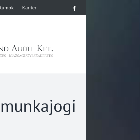
ntumok
Karrier
Facebook
s munkajogi