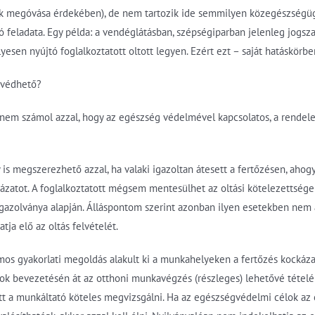
ek megóvása érdekében), de nem tartozik ide semmilyen közegészségüg
feladata. Egy példa: a vendéglátásban, szépségiparban jelenleg jogsz
yesen nyújtó foglalkoztatott oltott legyen. Ezért ezt – saját hatáskör
s védhető?
 nem számol azzal, hogy az egészség védelmével kapcsolatos, a rendelet
is megszerezhető azzal, ha valaki igazoltan átesett a fertőzésen, ahogy
ázatot. A foglalkoztatott mégsem mentesülhet az oltási kötelezettsége 
gazolványa alapján. Álláspontom szerint azonban ilyen esetekben nem ál
ja elő az oltás felvételét.
ámos gyakorlati megoldás alakult ki a munkahelyeken a fertőzés kockáz
lyok bevezetésén át az otthoni munkavégzés (részleges) lehetővé tételé
őtt a munkáltató köteles megvizsgálni. Ha az egészségvédelmi célok az