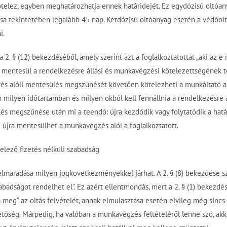
ötelez, egyben meghatározhatja ennek határidejét. Ez egydózisú oltóan
sa tekintetében legalább 45 nap. Kétdózisú oltóanyag esetén a védőoltá
i.
. § (12) bekezdéséből, amely szerint azt a foglalkoztatottat „aki az e r
mentesül a rendelkezésre állási és munkavégzési kötelezettségének telj
tés alóli mentesülés megszűnését követően kötelezheti a munkáltató a 
n milyen időtartamban és milyen okból kell fennállnia a rendelkezésre
lés megszűnése után mi a teendő: újra kezdődik vagy folytatódik a hatá
g újra mentesülhet a munkavégzés alól a foglalkoztatott.
telező fizetés nélküli szabadság
elmaradása milyen jogkövetkezményekkel járhat. A 2. § (8) bekezdése sze
abadságot rendelhet el”. Ez azért ellentmondás, mert a 2. § (1) bekezdés
 meg” az oltás felvételét, annak elmulasztása esetén elvileg még sincs
hetőség. Márpedig, ha valóban a munkavégzés feltételéről lenne szó, 