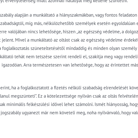
nyt érvénytelenség miatt azonnali hatállyal meg kellene szüntetni.
gszabály alapján a munkáltató a hiányszakmákban, vagy fontos feladaton
i szabadságtól, míg más, nélkülözhetőbb személyek esetén egyoldalúan el
re valójában nincs lehetősége, hiszen „az egészség védelme, a dolgo
 jelent. Mivel a munkáltató az oltást csak az egészség védelme érdeké
a foglalkoztatás szüneteltetésétől mindaddig és minden olyan személy
áltató tehát nem tetszése szerint rendeli el, szakítja meg vagy rendeli 
z igazodóan. Arra természetesen van lehetősége, hogy az érintettet 
erint, ha a foglalkoztatott a fizetés nélküli szabadság elrendelését köv
lanul megszünteti”. Ez a kötelezettsége nyilván csak az oltás felvételé
csak minimális felkészülési idővel lehet számolni. Ismét hiányosság, ho
 jogszabály ugyanezt már nem követeli meg, noha nyilvánvaló, hogy val