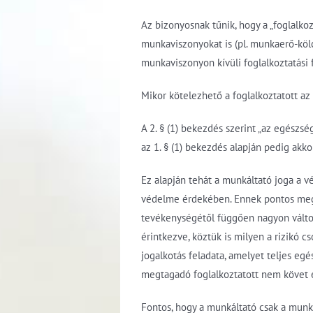
Az bizonyosnak tűnik, hogy a „foglalko
munkaviszonyokat is (pl. munkaerő-kölc
munkaviszonyon kívüli foglalkoztatási 
Mikor kötelezhető a foglalkoztatott az 
A 2. § (1) bekezdés szerint „az egészs
az 1. § (1) bekezdés alapján pedig akko
Ez alapján tehát a munkáltató joga a 
védelme érdekében. Ennek pontos megál
tevékenységétől függően nagyon változó
érintkezve, köztük is milyen a rizikó 
jogalkotás feladata, amelyet teljes egé
megtagadó foglalkoztatott nem követ e
Fontos, hogy a munkáltató csak a munk