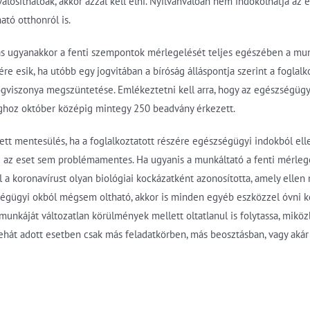
lósíthatóak, akkor azzal kell élni. Nyilvánvalóan nem indokolhatja az 
ató otthonról is.
tás ugyanakkor a fenti szempontok mérlegelését teljes egészében a munk
re esik, ha utóbb egy jogvitában a bíróság álláspontja szerint a foglal
a jogviszonya megszüntetése. Emlékeztetni kell arra, hogy az egészség
ghoz október középig mintegy 250 beadvány érkezett.
ett mentesülés, ha a foglalkoztatott részére egészségügyi indokból ellen
z az eset sem problémamentes. Ha ugyanis a munkáltató a fenti mérlegel
zel a koronavírust olyan biológiai kockázatként azonosította, amely el
zségügyi okból mégsem oltható, akkor is minden egyéb eszközzel óvni kel
unkáját változatlan körülmények mellett oltatlanul is folytassa, miköz
tehát adott esetben csak más feladatkörben, más beosztásban, vagy akár