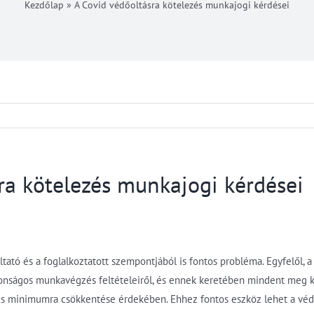
Kezdőlap
»
A Covid védőoltásra kötelezés munkajogi kérdései
ra kötelezés munkajogi kérdései
ltató és a foglalkoztatott szempontjából is fontos probléma. Egyfelől,
nságos munkavégzés feltételeiről, és ennek keretében mindent meg ke
is minimumra csökkentése érdekében. Ehhez fontos eszköz lehet a védőo