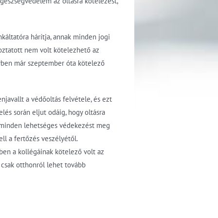
egészségvédelem az oltásra kötelezést,
áltatóra hárítja, annak minden jogi
koztatott nem volt kötelezhető az
ügyben már szeptember óta kötelező
javallt a védőoltás felvétele, és ezt
és során eljut odáig, hogy oltásra
len minden lehetséges védekezést meg
l a fertőzés veszélyétől.
ben a kollégáinak kötelező volt az
 csak otthonról lehet tovább