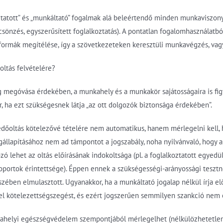
ztatott” és „munkáltató” fogalmak alá beleértendő minden munkaviszony,
sönzés, egyszerűsített foglalkoztatás). A pontatlan fogalomhasználatb
formák megítélése, így a szövetkezeteken keresztüli munkavégzés, vagy
oltás felvételére?
ég megóvása érdekében, a munkahely és a munkakör sajátosságaira is fi
r, ha ezt szükségesnek látja „az ott dolgozók biztonsága érdekében”.
védőoltás kötelezővé tételére nem automatikus, hanem mérlegelni kell,
lapításához nem ad támpontot a jogszabály, noha nyilvánvaló, hogy a 
 lehet az oltás előírásának indokoltsága (pl. a foglalkoztatott egyedü
csoportok érintettsége). Éppen ennek a szükségességi-arányossági tesztn
szében elmulasztott. Ugyanakkor, ha a munkáltató jogalap nélkül írja elő 
l kötelezettségszegést, és ezért jogszerűen semmilyen szankció nem é
ahelyi egészségvédelem szempontjából mérlegelhet (nélkülözhetetlen-e