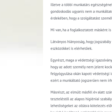
illetve a többi munkatárs egészségén
gondoskodás ugyanis nem a munkáltató 
érdekében, hogy a szolgáltatást személ
Mi van, ha a foglalkoztatott másként i
Látványos hiányosság, hogy jogszabály
eszközökkel is elérhetőek.
Egyrészt, maga a védettségi igazolvány 
hogy az adott személy nem jelent kock
felgyógyulása okán kapott védettségi i
ezért a munkáltató jogszerűen nem írhat
Másrészt, az elmúlt másfél év alatt sz
teszteléstől az alapos higiéniai szabá
lehetőségeket az oltásra kötelezés el