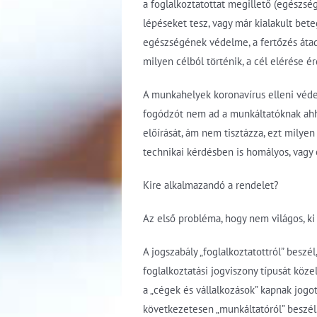
a foglalkoztatottat megillető (egészs
lépéseket tesz, vagy már kialakult bet
egészségének védelme, a fertőzés átad
milyen célból történik, a cél elérése é
A munkahelyek koronavírus elleni véd
fogódzót nem ad a munkáltatóknak ahho
előírását, ám nem tisztázza, ezt milye
technikai kérdésben is homályos, vagy
Kire alkalmazandó a rendelet?
Az első probléma, hogy nem világos, ki 
A jogszabály „foglalkoztatottról” beszé
foglalkoztatási jogviszony típusát köze
a „cégek és vállalkozások” kapnak jogo
következetesen „munkáltatóról” beszél