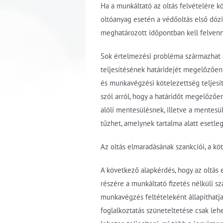
Ha a munkáltató az oltás felvételére k
oltóanyag esetén a védőoltás első dózi
meghatározott időpontban kell felvenn
Sok értelmezési probléma származhat a 2
teljesítésének határidejét megelőzően 
és munkavégzési kötelezettség teljesí
szól arról, hogy a határidőt megelőzőe
alóli mentesülésnek, illetve a mentesü
tűzhet, amelynek tartalma alatt esetle
Az oltás elmaradásának szankciói, a kö
A következő alapkérdés, hogy az oltás 
részére a munkáltató fizetés nélküli sz
munkavégzés feltételeként állapíthatja
foglalkoztatás szüneteltetése csak le