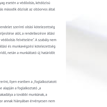
yag esetén a védőoltás, kétdózisú
s második dózisát az oltóorvos által
endelet szerinti oltási kötelezettség
esítése alól, a rendelkezésre állási
védőoltás felvételére”. A szabály nem
 állási és munkavégzési kötelezettség
ridő, netán a munkáltató új határidőt
rint, ilyen esetben a „foglalkoztatott
e alapján a foglalkoztató „a
 akadálya a további munkának, a
akkor annak hiányában érvényesen nem