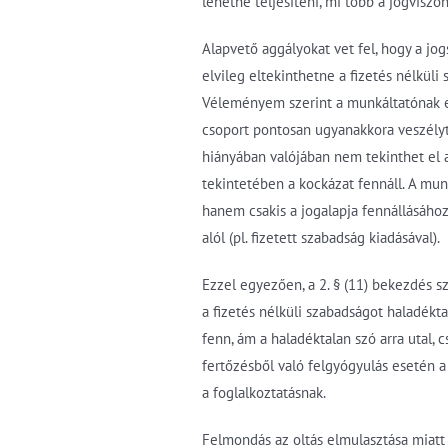
lehetne teljesíteni, mi több a jogviszo
Alapvető aggályokat vet fel, hogy a jo
elvileg eltekinthetne a fizetés nélkül
Véleményem szerint a munkáltatónak er
csoport pontosan ugyanakkora veszélyt
hiányában valójában nem tekinthet el 
tekintetében a kockázat fennáll. A munk
hanem csakis a jogalapja fennállásáho
alól (pl. fizetett szabadság kiadásával).
Ezzel egyezően, a 2. § (11) bekezdés sz
a fizetés nélküli szabadságot haladékta
fenn, ám a haladéktalan szó arra utal, 
fertőzésből való felgyógyulás esetén a
a foglalkoztatásnak.
Felmondás az oltás elmulasztása miatt