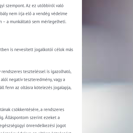
yi szempont. Az ez utóbbiról való
abály nem írja elő a vendég védelme
ben – a munkáltató sem mérlegelheti.
ben is nevesített jogalkotói célok más
 rendszeres teszteléssel is igazolható,
alól negatív teszteredmény, vagy a
l fenn az oltásra kötelezés jogalapja,
atának csökkentésére, a rendszeres
ig. Álláspontom szerint ezeket a
 egészségügyi önrendelkezési jogot