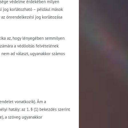
észsége védelme érdekében milyen
si jog korlátozható – például mások
 az önrendelkezési jog korlátozása
tika az, hogy lényegében semmilyen
számára a védőoltás felvételének
re nem ad választ, ugyanakkor számos
rendelet vonatkozik). Ám a
yi hatály: az 1. § (1) bekezdés szerint
le), a szöveg ugyanakkor