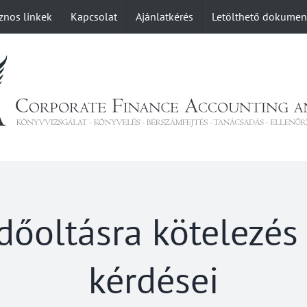
znos linkek
Kapcsolat
Ajánlatkérés
Letölthető dokume
dőoltásra kötelezé
kérdései