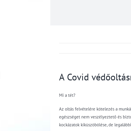
A Covid védőoltás
Mi a tét?
Az oltás felvételére kötelezés a munká
egészséget nem veszélyeztető és bizto
kockázatok kiküszöbölése, de legalább