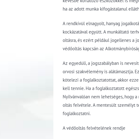
kevésbé korlátozó eszközökkel is megva
ha az adott munka kifogástalanul elláth
A rendkívül elnagyolt, hanyag jogalko
kockázatával együtt. A munkáltató terhé
oltásra, és ezért például jogellenes 
védőoltás kapcsán az Alkotmánybírósá
Az egyedüli, a jogszabályban is nevesít
orvosi szakvélemény is alátámasztja. E
kötelezi a foglalkoztatottat, akkor ez
kell tennie. Ha a foglalkoztatott egés
Nyilvánvalóan nem lehetséges, hogy a m
oltás felvétele. A mentesült személyt 
foglalkoztatni.
A védőoltás felvételének rendje