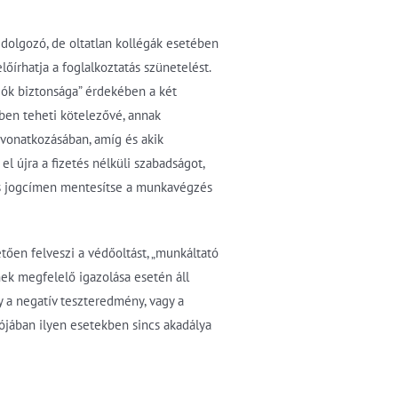
 dolgozó, de oltatlan kollégák esetében
őírhatja a foglalkoztatás szünetelést.
zók biztonsága” érdekében a két
ben teheti kötelezővé, annak
 vonatkozásában, amíg és akik
el újra a fizetés nélküli szabadságot,
más jogcímen mentesítse a munkavégzés
etően felveszi a védőoltást, „munkáltató
nek megfelelő igazolása esetén áll
gy a negatív teszteredmény, vagy a
ójában ilyen esetekben sincs akadálya