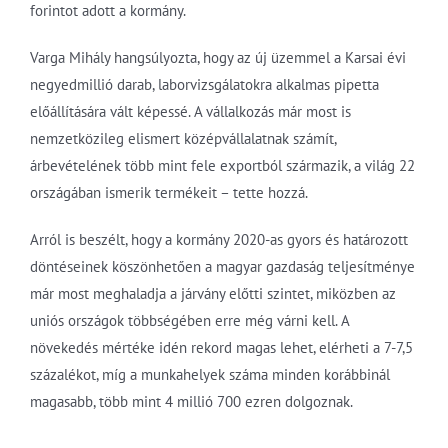
forintot adott a kormány.
Varga Mihály hangsúlyozta, hogy az új üzemmel a Karsai évi
negyedmillió darab, laborvizsgálatokra alkalmas pipetta
előállítására vált képessé. A vállalkozás már most is
nemzetközileg elismert középvállalatnak számít,
árbevételének több mint fele exportból származik, a világ 22
országában ismerik termékeit – tette hozzá.
Arról is beszélt, hogy a kormány 2020-as gyors és határozott
döntéseinek köszönhetően a magyar gazdaság teljesítménye
már most meghaladja a járvány előtti szintet, miközben az
uniós országok többségében erre még várni kell. A
növekedés mértéke idén rekord magas lehet, elérheti a 7-7,5
százalékot, míg a munkahelyek száma minden korábbinál
magasabb, több mint 4 millió 700 ezren dolgoznak.