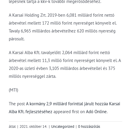
lépésnek tartja a kkv-k további megerősödéséhez.
A Karsai Holding Zrt. 2019-ben 6,081 milliárd forint nettó
árbevétel mellett 172 millió forint nyereséget könyvelt el.
Tavaly 6,965 milliárdos árbevételhez 620 milliós nyereség
párosult.
A Karsai Alba Kft. tavalyelőtt 2,064 milliárd forint nettó
árbevétel mellett 11,3 millió forint nyereséget könyvelt el. A
2020-as üzleti évben 3,105 milliárdos árbevétellel és 375
milliós nyereséggel zárta.
(MTI)
The post
A kormány 2,9 milliárd forinttal járult hozzáa Karsai
Alba Kft. fejlesztéséhez
appeared first on
Adó Online
.
által
|
2021. október 14.
|
Uncategorized
|
0 hozzászólás