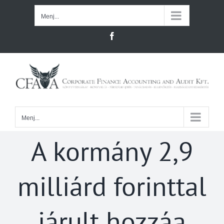
Kihagyás
Menj...
Facebook
Menj...
A kormány 2,9
milliárd forinttal
járult hozzáa