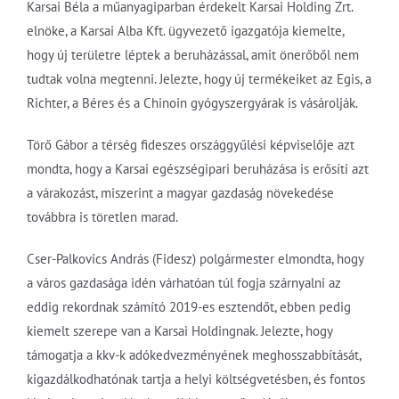
Karsai Béla a műanyagiparban érdekelt Karsai Holding Zrt.
elnöke, a Karsai Alba Kft. ügyvezető igazgatója kiemelte,
hogy új területre léptek a beruházással, amit önerőből nem
tudtak volna megtenni. Jelezte, hogy új termékeiket az Egis, a
Richter, a Béres és a Chinoin gyógyszergyárak is vásárolják.
Törő Gábor a térség fideszes országgyűlési képviselője azt
mondta, hogy a Karsai egészségipari beruházása is erősíti azt
a várakozást, miszerint a magyar gazdaság növekedése
továbbra is töretlen marad.
Cser-Palkovics András (Fidesz) polgármester elmondta, hogy
a város gazdasága idén várhatóan túl fogja szárnyalni az
eddig rekordnak számító 2019-es esztendőt, ebben pedig
kiemelt szerepe van a Karsai Holdingnak. Jelezte, hogy
támogatja a kkv-k adókedvezményének meghosszabbítását,
kigazdálkodhatónak tartja a helyi költségvetésben, és fontos