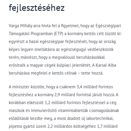
fejlesztéséhez
Varga Mihály arra hívta fel a figyelmet, hogy az Egészségipari
Támogatási Programban (ETP) a kormány kettős célt tűzött ki:
egyrészt a hazai egészségipar fejlesztését, hogy az ország
képes legyen önellátásra az egészségügyi védőeszközök
terén, másrészt, hogy a megvalósuló beruházásokkal
erősítsék a magyar cégek külpiaci jelenlétét. A Karsai Alba
beruházása megfelel e kettős célnak – tette hozzá.
A miniszter közölte, hogy a csaknem 3,4 milliárd forintos
fejlesztéshez a kormány 2,9 milliárd forinttal járult hozzá. A
korábban elkészült 1,2 milliárd forintos fejlesztéssel a cég
maszkok és immunerősítő vitamintabletták csomagolásának
előállítását kezdte meg, a most átadott új labortechnikai,
pipetta gyártó üzem 2,2 milliárdos költségéhez 1,7 milliárd