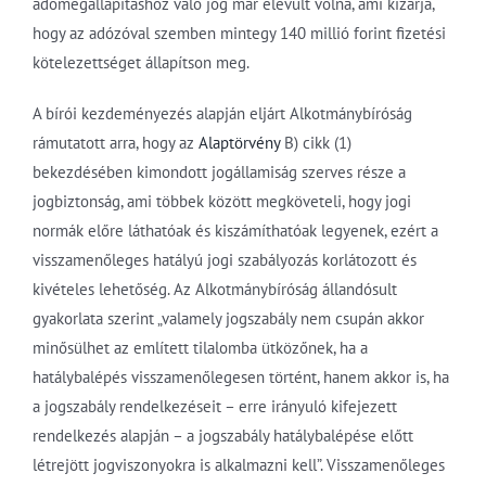
adómegállapításhoz való jog már elévült volna, ami kizárja,
hogy az adózóval szemben mintegy 140 millió forint fizetési
kötelezettséget állapítson meg.
A bírói kezdeményezés alapján eljárt Alkotmánybíróság
rámutatott arra, hogy az
Alaptörvény
B) cikk (1)
bekezdésében kimondott jogállamiság szerves része a
jogbiztonság, ami többek között megköveteli, hogy jogi
normák előre láthatóak és kiszámíthatóak legyenek, ezért a
visszamenőleges hatályú jogi szabályozás korlátozott és
kivételes lehetőség. Az Alkotmánybíróság állandósult
gyakorlata szerint „valamely jogszabály nem csupán akkor
minősülhet az említett tilalomba ütközőnek, ha a
hatálybalépés visszamenőlegesen történt, hanem akkor is, ha
a jogszabály rendelkezéseit – erre irányuló kifejezett
rendelkezés alapján – a jogszabály hatálybalépése előtt
létrejött jogviszonyokra is alkalmazni kell”. Visszamenőleges