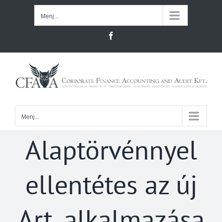
Kihagyás
Menj...
Facebook
Menj...
Alaptörvénnyel
ellentétes az új
Art. alkalmazása