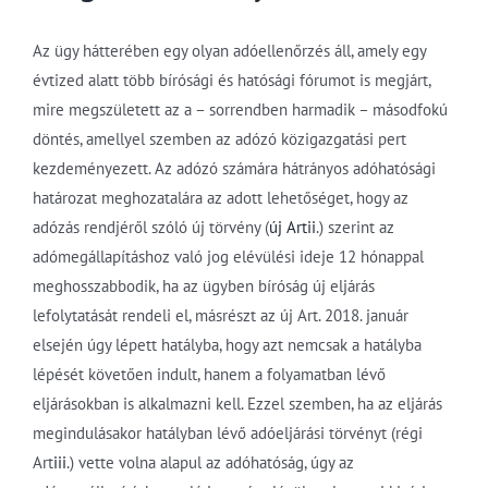
Az ügy hátterében egy olyan adóellenőrzés áll, amely egy
évtized alatt több bírósági és hatósági fórumot is megjárt,
mire megszületett az a – sorrendben harmadik – másodfokú
döntés, amellyel szemben az adózó közigazgatási pert
kezdeményezett. Az adózó számára hátrányos adóhatósági
határozat meghozatalára az adott lehetőséget, hogy az
adózás rendjéről szóló új törvény (
új Art
ii
.) szerint az
adómegállapításhoz való jog elévülési ideje 12 hónappal
meghosszabbodik, ha az ügyben bíróság új eljárás
lefolytatását rendeli el, másrészt az új Art. 2018. január
elsején úgy lépett hatályba, hogy azt nemcsak a hatályba
lépését követően indult, hanem a folyamatban lévő
eljárásokban is alkalmazni kell. Ezzel szemben, ha az eljárás
megindulásakor hatályban lévő adóeljárási törvényt (régi
Art
iii
.) vette volna alapul az adóhatóság, úgy az