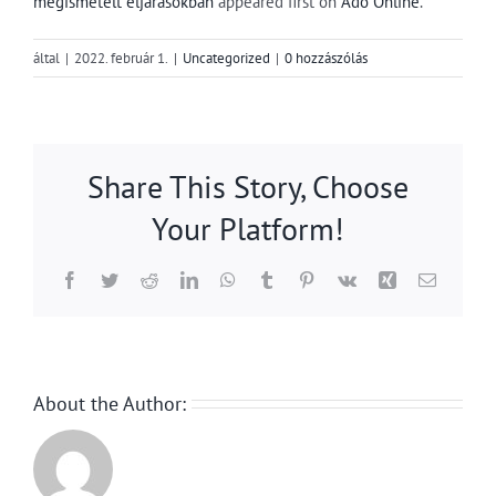
megismételt eljárásokban
appeared first on
Adó Online
.
által
|
2022. február 1.
|
Uncategorized
|
0 hozzászólás
Share This Story, Choose
Your Platform!
Facebook
Twitter
Reddit
LinkedIn
WhatsApp
Tumblr
Pinterest
Vk
Xing
Email:
About the Author: