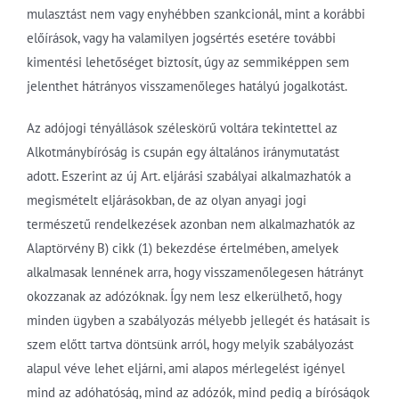
mulasztást nem vagy enyhébben szankcionál, mint a korábbi
előírások, vagy ha valamilyen jogsértés esetére további
kimentési lehetőséget biztosít, úgy az semmiképpen sem
jelenthet hátrányos visszamenőleges hatályú jogalkotást.
Az adójogi tényállások széleskörű voltára tekintettel az
Alkotmánybíróság is csupán egy általános iránymutatást
adott. Eszerint az új Art. eljárási szabályai alkalmazhatók a
megismételt eljárásokban, de az olyan anyagi jogi
természetű rendelkezések azonban nem alkalmazhatók az
Alaptörvény B) cikk (1) bekezdése értelmében, amelyek
alkalmasak lennének arra, hogy visszamenőlegesen hátrányt
okozzanak az adózóknak. Így nem lesz elkerülhető, hogy
minden ügyben a szabályozás mélyebb jellegét és hatásait is
szem előtt tartva döntsünk arról, hogy melyik szabályozást
alapul véve lehet eljárni, ami alapos mérlegelést igényel
mind az adóhatóság, mind az adózók, mind pedig a bíróságok