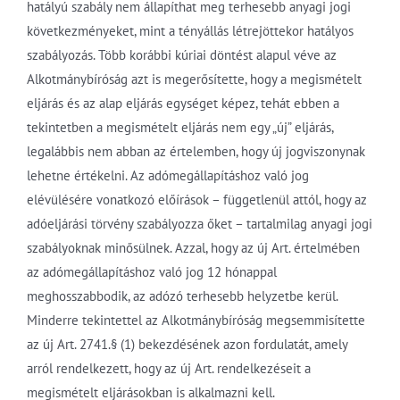
hatályú szabály nem állapíthat meg terhesebb anyagi jogi
következményeket, mint a tényállás létrejöttekor hatályos
szabályozás. Több korábbi kúriai döntést alapul véve az
Alkotmánybíróság azt is megerősítette, hogy a megismételt
eljárás és az alap eljárás egységet képez, tehát ebben a
tekintetben a megismételt eljárás nem egy „új” eljárás,
legalábbis nem abban az értelemben, hogy új jogviszonynak
lehetne értékelni. Az adómegállapításhoz való jog
elévülésére vonatkozó előírások – függetlenül attól, hogy az
adóeljárási törvény szabályozza őket – tartalmilag anyagi jogi
szabályoknak minősülnek. Azzal, hogy az új Art. értelmében
az adómegállapításhoz való jog 12 hónappal
meghosszabbodik, az adózó terhesebb helyzetbe kerül.
Minderre tekintettel az Alkotmánybíróság megsemmisítette
az új Art. 2741.§ (1) bekezdésének azon fordulatát, amely
arról rendelkezett, hogy az új Art. rendelkezéseit a
megismételt eljárásokban is alkalmazni kell.