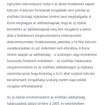
egészben ellensúlyozni tudja-e az általa hivatkozott kapott
kölcsön. A kölcsön forrásának vizsgálatát nem pótolta az
elsőfokú bírósági eljárásban történt tanú meghallgatás. A
Kúria meghagyta az adóhatóságnak, hogy az új eljárás
keretében az adóhatóságnak meg kell vizsgálnia a adózó
által a fellebbezés kiegészítéseként előterjesztett
dokumentumokat, hivatkozásokat, adatokat a Sz-féle kölcsön
vonatkozásában és azt érdemben kell elbírálnia. A Kúria
ítélete alapján az adóhatóság – a szükséges nagy terjedelmű
bizonyítás felvétele érdekében – az elsőfokú határozatot
megsemmisítette és az elsőfokú adóhatóságot új eljárásra
utasította azzal, hogy kizárólag a Sz.G. által nyújtott kölcsön
körülményeit vizsgálhatja szükség esetén kapcsolódó
vizsgálat lefolytatásával.
Az új eljárás eredményeként az elsőfokú adóhatóság
határozatával adózó terhére a 2005. év tekintetében