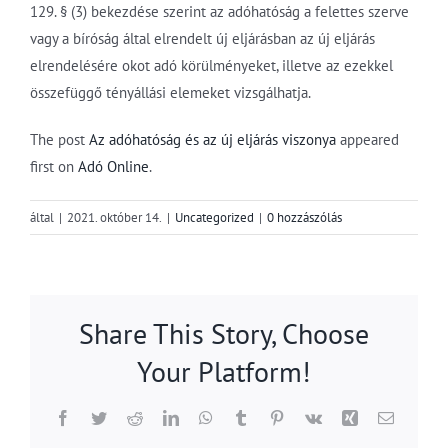
129. § (3) bekezdése szerint az adóhatóság a felettes szerve
vagy a bíróság által elrendelt új eljárásban az új eljárás
elrendelésére okot adó körülményeket, illetve az ezekkel
összefüggő tényállási elemeket vizsgálhatja.
The post
Az adóhatóság és az új eljárás viszonya
appeared
first on
Adó Online
.
által
|
2021. október 14.
|
Uncategorized
|
0 hozzászólás
Share This Story, Choose
Your Platform!
Facebook
Twitter
Reddit
LinkedIn
WhatsApp
Tumblr
Pinterest
Vk
Xing
Email: