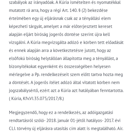
szabályok az irányadóak. A Kúria ismételten és nyomatékkal
mutatott rá arra, hogy a régi Art. 140. § (2) bekezdése
értelmében egy új eljárásnak csak az a tényállási elem
képezheti tárgyát, amelyet a már előterjesztett kereset
alapján eljárt bíróság jogerős döntése szerint újra kell
vizsgálni. A Kúria megvizsgálta adózó e körben tett előadását
és ennek alapján arra a következtetésre jutott, hogy az
elsőfokú bíróság helytállóan állapította meg a tényállást, a
bizonyítékokat egyenként és összességében helyesen
mérlegelve a Pp. rendelkezéseit szem előtt tartva hozta meg
a döntését. A jogerős ítélet adózó által vitatott körben nem
jogszabálysértő, ezért azt a Kúria azt hatályában fenntartotta.
( Kúria, Kfv.VI.35.075/2017/8.)
Megjegyzendő, hogy ez a rendelkezés, az adóigazgatási
rendtartásról szóló- 2018. január 01-jétől hatályos- 2017. évi
CLI. törvény új eljárásra utasítás cím alatt is megtalálható. Air.