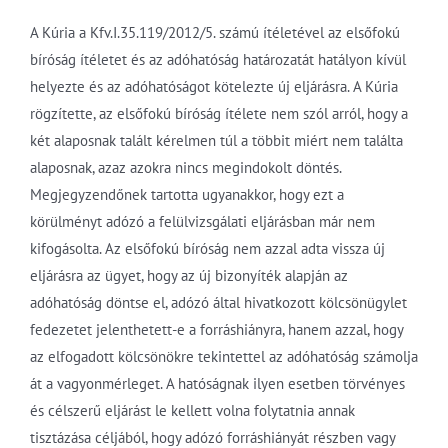
A Kúria a Kfv.I.35.119/2012/5. számú ítéletével az elsőfokú
bíróság ítéletet és az adóhatóság határozatát hatályon kívül
helyezte és az adóhatóságot kötelezte új eljárásra. A Kúria
rögzítette, az elsőfokú bíróság ítélete nem szól arról, hogy a
két alaposnak talált kérelmen túl a többit miért nem találta
alaposnak, azaz azokra nincs megindokolt döntés.
Megjegyzendőnek tartotta ugyanakkor, hogy ezt a
körülményt adózó a felülvizsgálati eljárásban már nem
kifogásolta. Az elsőfokú bíróság nem azzal adta vissza új
eljárásra az ügyet, hogy az új bizonyíték alapján az
adóhatóság döntse el, adózó által hivatkozott kölcsönügylet
fedezetet jelenthetett-e a forráshiányra, hanem azzal, hogy
az elfogadott kölcsönökre tekintettel az adóhatóság számolja
át a vagyonmérleget. A hatóságnak ilyen esetben törvényes
és célszerű eljárást le kellett volna folytatnia annak
tisztázása céljából, hogy adózó forráshiányát részben vagy