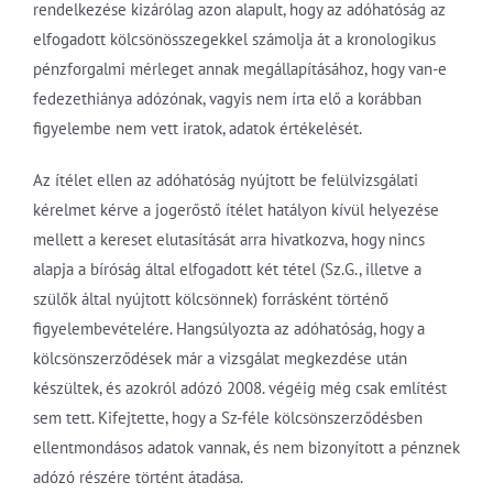
rendelkezése kizárólag azon alapult, hogy az adóhatóság az
elfogadott kölcsönösszegekkel számolja át a kronologikus
pénzforgalmi mérleget annak megállapításához, hogy van-e
fedezethiánya adózónak, vagyis nem írta elő a korábban
figyelembe nem vett iratok, adatok értékelését.
Az ítélet ellen az adóhatóság nyújtott be felülvizsgálati
kérelmet kérve a jogerőstő ítélet hatályon kívül helyezése
mellett a kereset elutasítását arra hivatkozva, hogy nincs
alapja a bíróság által elfogadott két tétel (Sz.G., illetve a
szülők által nyújtott kölcsönnek) forrásként történő
figyelembevételére. Hangsúlyozta az adóhatóság, hogy a
kölcsönszerződések már a vizsgálat megkezdése után
készültek, és azokról adózó 2008. végéig még csak említést
sem tett. Kifejtette, hogy a Sz-féle kölcsönszerződésben
ellentmondásos adatok vannak, és nem bizonyított a pénznek
adózó részére történt átadása.