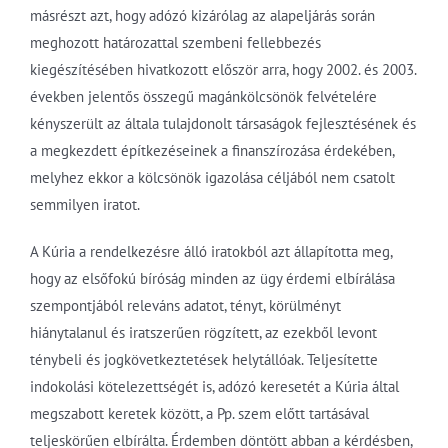
másrészt azt, hogy adózó kizárólag az alapeljárás során
meghozott határozattal szembeni fellebbezés
kiegészítésében hivatkozott először arra, hogy 2002. és 2003.
években jelentős összegű magánkölcsönök felvételére
kényszerült az általa tulajdonolt társaságok fejlesztésének és
a megkezdett építkezéseinek a finanszírozása érdekében,
melyhez ekkor a kölcsönök igazolása céljából nem csatolt
semmilyen iratot.
A Kúria a rendelkezésre álló iratokból azt állapította meg,
hogy az elsőfokú bíróság minden az ügy érdemi elbírálása
szempontjából releváns adatot, tényt, körülményt
hiánytalanul és iratszerűen rögzített, az ezekből levont
ténybeli és jogkövetkeztetések helytállóak. Teljesítette
indokolási kötelezettségét is, adózó keresetét a Kúria által
megszabott keretek között, a Pp. szem előtt tartásával
teljeskörűen elbírálta. Érdemben döntött abban a kérdésben,