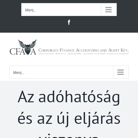
Kihagyás
Menj...
Facebook
Menj...
Az adóhatóság
és az új eljárás