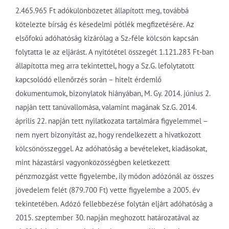
2.465.965 Ft adókülönbözetet állapított meg, továbbá
kötelezte bírság és késedelmi pótlék megfizetésére. Az
elsőfokú adóhatóság kizárólag a Sz.-féle kölcsön kapcsán
folytatta le az eljárást. A nyitótétel összegét 1.121.283 Ft-ban
állapította meg arra tekintettel, hogy a Sz.G. lefolytatott
kapcsolódó ellenőrzés során – hitelt érdemlő
dokumentumok, bizonylatok hiányában, M. Gy. 2014. június 2.
napján tett tanúvallomása, valamint magának Sz.G. 2014.
április 22. napján tett nyilatkozata tartalmára figyelemmel –
nem nyert bizonyítást az, hogy rendelkezett a hivatkozott
kölcsönösszeggel. Az adóhatóság a bevételeket, kiadásokat,
mint házastársi vagyonközösségben keletkezett
pénzmozgást vette figyelembe, ily módon adózónál az összes
jövedelem felét (879.700 Ft) vette figyelembe a 2005. év
tekintetében. Adózó fellebbezése folytán eljárt adóhatóság a
2015. szeptember 30. napján meghozott határozatával az