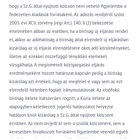
hogy a Sz.G. által nyújtott kölcsön nem vehető figyelembe a
fedezetlen kiadások forrásaként. Az adózás rendjéről szóló
2003. évi XCII. törvény (régi Art.) 140. § (2) bekezdése
értelmében abban az esetben, ha a bíróság új eljárást rendel
el, akkor az adóhatóság a bíróság által elrendelt új eljárásban
kizárólag az új eljárás elrendelésére okot adó körülményeket,
illetve az ezekkel összefüggő tényállási elemeket
vizsgálhatja. A megismételt közigazgatási eljárás
eredményeként hozott határozat kapcsán pedig a bíróság
kizárólag azt értékeli, hogy az megfelel-e vagy sem az ezt
elrendelő ítéletben foglalt iránymutatásnak. Az elsőfokú
bíróság ítélete iratszerűen rögzíti, a Kúria ítélete az
alapügyben keletkezett jogerős határozatot helyezte
hatályon kívül kizárólag a Sz.G. által nyújtott kölcsönt
érintően. Az nem terjedt ki sem a szülők kölcsönére, sem a
keresetben hivatkozott forrásként figyelembe veendő egyéb