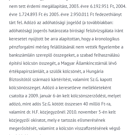
nem tett érdemi megállapítást, 2003. évre 6.192.951 Ft, 2004.
évre 1.724.893 Ft és 2005. évre 2.950.011 Ft fedezethiányt
tárt fel. Adózó az adóhatósági jogelőd (a továbbiakban:
adóhatóság) jogerős határozata bírósági felülvizsgálata iránt
keresetet nyújtott be arra alapítottan, hogy a kronologikus
pénzforgalmi mérleg felállításánál nem vették figyelembe a
bankszámláin szereplő összegeket, a szabad felhasználású
építési kölcsön összegét, a Magyar Államkincstárnál lévő
értékpapírszámláit, a szülők kölcsönét, a Hungária
Biztosítótól származó kártérítést, valamint Sz.G. kapott
kölcsönösszeget. Adózó a keresetleve mellékleteként
csatolta a 2009. január 6-án kelt kölcsönszerződést, melyet
adózó, mint adós Sz.G. kötött összesen 40 millió Ft-ra,
valamint dr. H.F. közjegyzőnél 2010. november 5-én kelt
közjegyzői okiratot, mely e tartozás elismerésének
megerősítését, valamint a kölcsön visszafizetésének végső