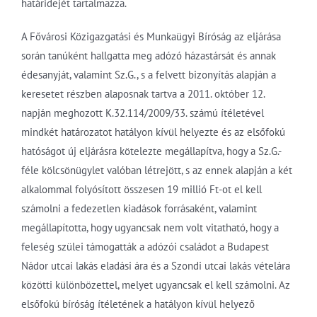
határidejét tartalmazza.
A Fővárosi Közigazgatási és Munkaügyi Bíróság az eljárása
során tanúként hallgatta meg adózó házastársát és annak
édesanyját, valamint Sz.G., s a felvett bizonyítás alapján a
keresetet részben alaposnak tartva a 2011. október 12.
napján meghozott K.32.114/2009/33. számú ítéletével
mindkét határozatot hatályon kívül helyezte és az elsőfokú
hatóságot új eljárásra kötelezte megállapítva, hogy a Sz.G.-
féle kölcsönügylet valóban létrejött, s az ennek alapján a két
alkalommal folyósított összesen 19 millió Ft-ot el kell
számolni a fedezetlen kiadások forrásaként, valamint
megállapította, hogy ugyancsak nem volt vitatható, hogy a
feleség szülei támogatták a adózói családot a Budapest
Nádor utcai lakás eladási ára és a Szondi utcai lakás vételára
közötti különbözettel, melyet ugyancsak el kell számolni. Az
elsőfokú bíróság ítéletének a hatályon kívül helyező