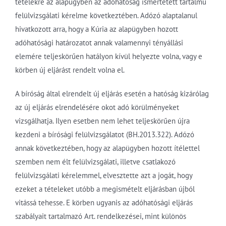
tételekre az alapügyben az adóhatóság ismertetett tartalmú
felülvizsgálati kérelme következtében. Adózó alaptalanul
hivatkozott arra, hogy a Kúria az alapügyben hozott
adóhatósági határozatot annak valamennyi tényállási
elemére teljeskörűen hatályon kívül helyezte volna, vagy e
körben új eljárást rendelt volna el.
A bíróság által elrendelt új eljárás esetén a hatóság kizárólag
az új eljárás elrendelésére okot adó körülményeket
vizsgálhatja. Ilyen esetben nem lehet teljeskörűen újra
kezdeni a bírósági felülvizsgálatot (BH.2013.322). Adózó
annak következtében, hogy az alapügyben hozott ítélettel
szemben nem élt felülvizsgálati, illetve csatlakozó
felülvizsgálati kérelemmel, elvesztette azt a jogát, hogy
ezeket a tételeket utóbb a megismételt eljárásban újból
vitássá tehesse. E körben ugyanis az adóhatósági eljárás
szabályait tartalmazó Art. rendelkezései, mint különös