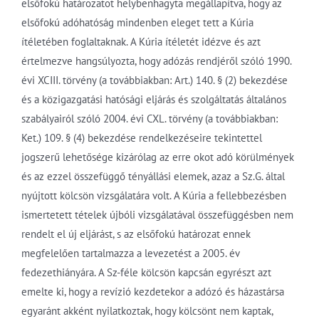
elsőfokú határozatot helybenhagyta megállapítva, hogy az
elsőfokú adóhatóság mindenben eleget tett a Kúria
ítéletében foglaltaknak. A Kúria ítéletét idézve és azt
értelmezve hangsúlyozta, hogy adózás rendjéről szóló 1990.
évi XCIII. törvény (a továbbiakban: Art.) 140. § (2) bekezdése
és a közigazgatási hatósági eljárás és szolgáltatás általános
szabályairól szóló 2004. évi CXL. törvény (a továbbiakban:
Ket.) 109. § (4) bekezdése rendelkezéseire tekintettel
jogszerű lehetősége kizárólag az erre okot adó körülmények
és az ezzel összefüggő tényállási elemek, azaz a Sz.G. által
nyújtott kölcsön vizsgálatára volt. A Kúria a fellebbezésben
ismertetett tételek újbóli vizsgálatával összefüggésben nem
rendelt el új eljárást, s az elsőfokú határozat ennek
megfelelően tartalmazza a levezetést a 2005. év
fedezethiányára. A Sz-féle kölcsön kapcsán egyrészt azt
emelte ki, hogy a revízió kezdetekor a adózó és házastársa
egyaránt akként nyilatkoztak, hogy kölcsönt nem kaptak,