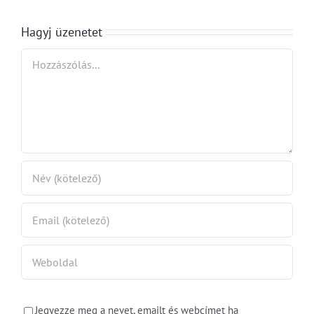
mond…
esetben
tárt fel
Hagyj üzenetet
szabálytal
Hozzászólás
tást
Jegyezze meg a nevet, emailt és webcímet ha