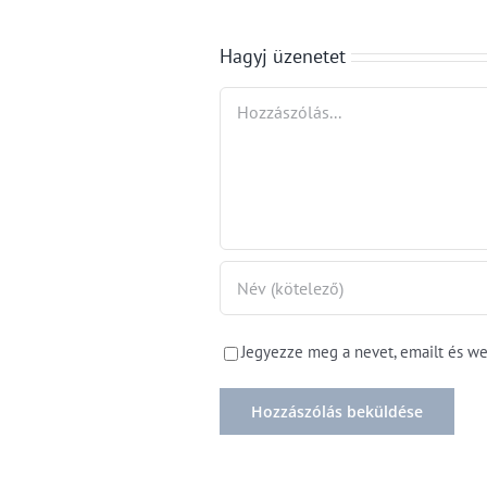
roham
bértárgyalás
Hagyj üzenetet
Hozzászólás
Jegyezze meg a nevet, emailt és w