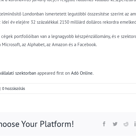
itelminősítő Londonban ismertetett legutóbbi összesítése szerint az am
idei év elejére 32 százalékkal 2150 milliárd dolláros rekordra emelked
ai cégek portfolióiban van a legnagyobb készpénzállomány, és e szektor
 a Microsoft, az Alphabet, az Amazon és a Facebook.
vállalati szektorban
appeared first on
Adó Online
.
|
0 hozzászólás
Choose Your Platform!
Facebook
Twitter
Red