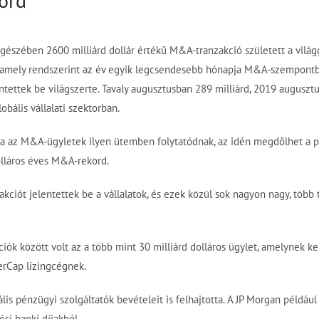
kord
észében 2600 milliárd dollár értékű M&A-tranzakció született a világg
 amely rendszerint az év egyik legcsendesebb hónapja M&A-szempontból 
entettek be világszerte. Tavaly augusztusban 289 milliárd, 2019 auguszt
bális vállalati szektorban.
ha az M&A-ügyletek ilyen ütemben folytatódnak, az idén megdőlhet a pén
olláros éves M&A-rekord.
kciót jelentettek be a vállalatok, és ezek közül sok nagyon nagy, több tí
iók között volt az a több mint 30 milliárd dolláros ügylet, amelynek ke
AerCap lízingcégnek.
s pénzügyi szolgáltatók bevételeit is felhajtotta. A JP Morgan például 
si banki díjakból.