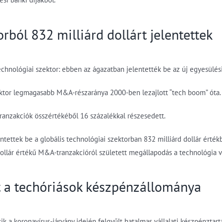
rból 832 milliárd dollárt jelentettek
hnológiai szektor: ebben az ágazatban jelentették be az új egyesülési 
zektor legmagasabb M&A-részaránya 2000-ben lezajlott “tech boom” óta.
ranzakciók összértékéből 16 százalékkal részesedett.
ettek be a globális technológiai szektorban 832 milliárd dollár érték
 dollár értékű M&A-tranzakcióról született megállapodás a technológia v
 a techóriások készpénzállománya
k a koronavírus-járvány idején felgyűlt hatalmas vállalati készpénztart