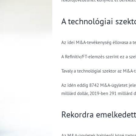
A technológiai szekto
Az idei M&A-tevékenység éllovasa a tec
A Refinitiv/FT-elemzés szerint ez a s
Tavaly a technológiai szektor az M&A-t
Az idén eddig 8742 M&A-ügyletet jelent
milliárd dollár, 2019-ben 291 milliárd
Rekordra emelkedett
Az M&A-ügyletek hajtóerői közé tartozi