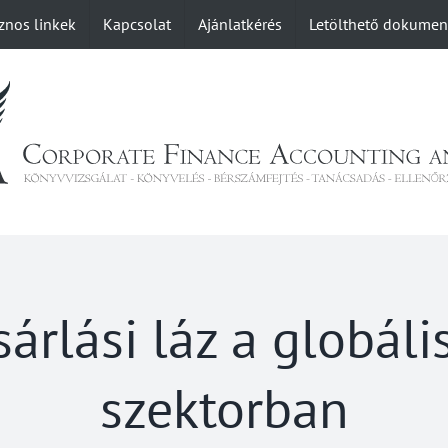
znos linkek
Kapcsolat
Ajánlatkérés
Letölthető dokume
árlási láz a globális
szektorban