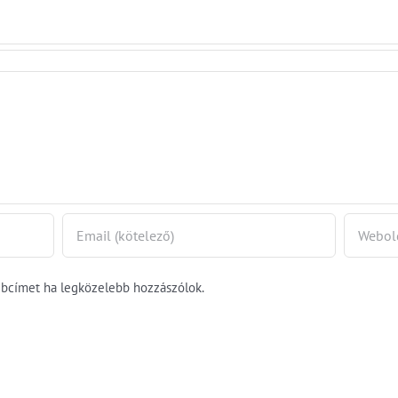
földrajza
mindenkin
ismernie k
ebcímet ha legközelebb hozzászólok.