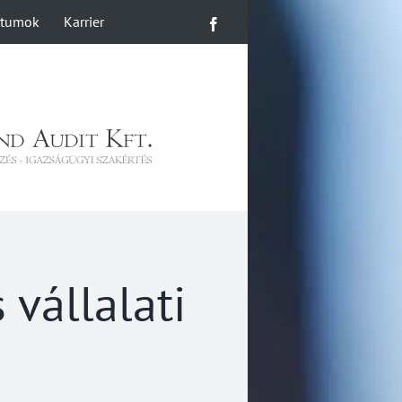
ntumok
Karrier
Facebook
 vállalati