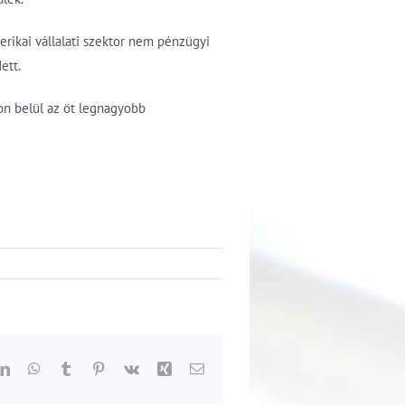
erikai vállalati szektor nem pénzügyi
ett.
on belül az öt legnagyobb
dit
LinkedIn
WhatsApp
Tumblr
Pinterest
Vk
Xing
Email: