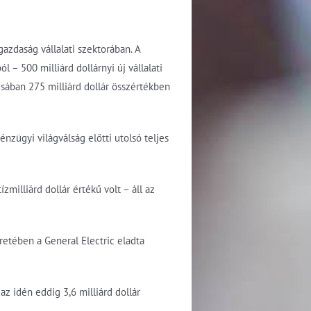
azdaság vállalati szektorában. A
– 500 milliárd dollárnyi új vállalati
usában 275 milliárd dollár összértékben
zügyi világválság előtti utolsó teljes
zmilliárd dollár értékű volt – áll az
retében a General Electric eladta
az idén eddig 3,6 milliárd dollár