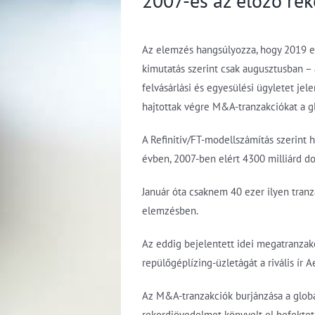
2007-es az előző re
Az elemzés hangsúlyozza, hogy 2019 eg
kimutatás szerint csak augusztusban –
felvásárlási és egyesülési ügyletet jel
hajtottak végre M&A-tranzakciókat a glo
A Refinitiv/FT-modellszámítás szerint 
évben, 2007-ben elért 4300 milliárd d
Január óta csaknem 40 ezer ilyen tranza
elemzésben.
Az eddig bejelentett idei megatranzakc
repülőgéplízing-üzletágát a rivális ír 
Az M&A-tranzakciók burjánzása a globáli
rekordjövedelmet könyvelt el befekteté