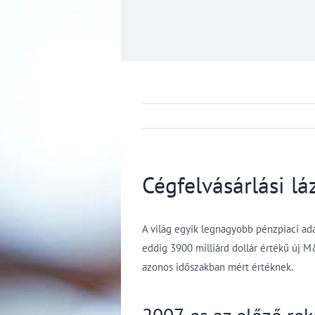
Cégfelvásárlási lá
A világ egyik legnagyobb pénzpiaci adat
eddig 3900 milliárd dollár értékű új M&
azonos időszakban mért értéknek.