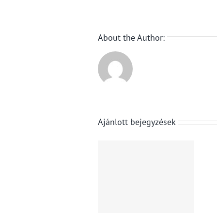
About the Author:
Ajánlott bejegyzések
Ingatlan.com:
Bértranszparen
Elmaradt
irányelv: Már
egyelőre az
nem vakon
albérletpiaci
indul a