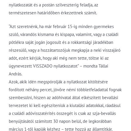
nyilatkozatát és a postán szilveszterig feladja, az
természetesen határidőben érkezettnek számít.
“Azt szeretnénk, ha már február 15-ig minden gyermekes
szülő, várandós kismama és kispapa, valamint, vagy a családi
pótlékra saját jogán jogosult és a rokkantsági járadékban
részesülő, vagy a hozzátartozójuk megkapja a neki visszajáró
adót, ezért kérjük, hogy aki még nem tette, töltse ki az
úgynevezett VISSZADO nyilatkozatot” – mondta Tállai
András.
Azok, akik idén megspórolják a nyilatkozat kitöltésére
fordított néhány percet, jövőre némi többletfeladattal fognak
szembesülni, hiszen az adóhivatal által elkészített bevallási
tervezetet ki kell egészíteniük a kiutalási adatokkal, ráadásul
a családi adóvisszatérítés összegét is csak az szja-bevallás
benyújtásától számított 30 napon belül, de legkorábban
március 1-től kapják kézhez – tette hozzá az államtitkár.