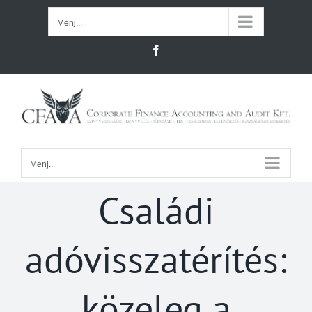
Kihagyás
Menj...
Facebook
Menj...
Családi
adóvisszatérítés:
közeleg a