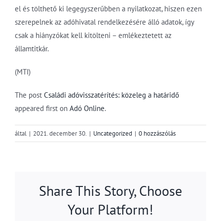
el és tölthető ki legegyszerűbben a nyilatkozat, hiszen ezen
szerepelnek az adóhivatal rendelkezésére álló adatok, így
csak a hiányzókat kell kitölteni – emlékeztetett az
államtitkár.
(MTI)
The post
Családi adóvisszatérítés: közeleg a határidő
appeared first on
Adó Online
.
által
|
2021. december 30.
|
Uncategorized
|
0 hozzászólás
Share This Story, Choose
Your Platform!