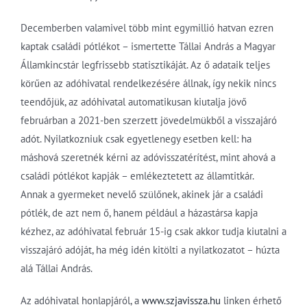
Decemberben valamivel több mint egymillió hatvan ezren
kaptak családi pótlékot – ismertette Tállai András a Magyar
Államkincstár legfrissebb statisztikáját. Az ő adataik teljes
körűen az adóhivatal rendelkezésére állnak, így nekik nincs
teendőjük, az adóhivatal automatikusan kiutalja jövő
februárban a 2021-ben szerzett jövedelmükből a visszajáró
adót. Nyilatkozniuk csak egyetlenegy esetben kell: ha
máshová szeretnék kérni az adóvisszatérítést, mint ahová a
családi pótlékot kapják – emlékeztetett az államtitkár.
Annak a gyermeket nevelő szülőnek, akinek jár a családi
pótlék, de azt nem ő, hanem például a házastársa kapja
kézhez, az adóhivatal február 15-ig csak akkor tudja kiutalni a
visszajáró adóját, ha még idén kitölti a nyilatkozatot – húzta
alá Tállai András.
Az adóhivatal honlapjáról, a
www.szjavissza.hu
linken érhető