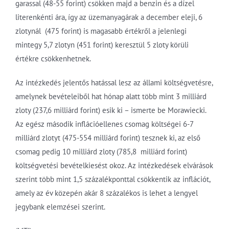
garassal (48-55 forint) csökken majd a benzin és a dízel
literenkénti ára, így az üzemanyagárak a december eleji, 6
zlotynál (475 forint) is magasabb értékről a jelenlegi
mintegy 5,7 zlotyn (451 forint) keresztül 5 zloty körüli
értékre csökkenhetnek.
Az intézkedés jelentős hatással lesz az állami költségvetésre,
amelynek bevételeiből hat hónap alatt több mint 3 milliárd
zloty (237,6 milliárd forint) esik ki – ismerte be Morawiecki.
Az egész második inflációellenes csomag költségei 6-7
milliárd zlotyt (475-554 milliárd forint) tesznek ki, az első
csomag pedig 10 milliárd zloty (785,8 milliárd forint)
költségvetési bevételkiesést okoz. Az intézkedések elvárások
szerint több mint 1,5 százalékponttal csökkentik az inflációt,
amely az év közepén akár 8 százalékos is lehet a lengyel
jegybank elemzései szerint.