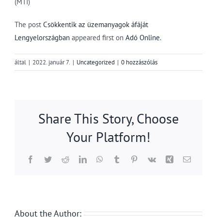
(MTI)
The post
Csökkentik az üzemanyagok áfáját
Lengyelországban
appeared first on
Adó Online
.
által
|
2022. január 7.
|
Uncategorized
|
0 hozzászólás
Share This Story, Choose
Your Platform!
Facebook
Twitter
Reddit
LinkedIn
WhatsApp
Tumblr
Pinterest
Vk
Xing
Email:
About the Author: