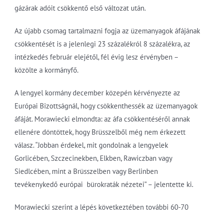
gázárak adóit csökkentő első változat után.
Az újabb csomag tartalmazni fogja az üzemanyagok áfájának
csökkentését is a jelenlegi 23 százalékról 8 százalékra, az
intézkedés február elejétől, fél évig lesz érvényben –
közölte a kormányfő.
A lengyel kormány december közepén kérvényezte az
Európai Bizottságnál, hogy csökkenthessék az üzemanyagok
áfáját. Morawiecki elmondta: az áfa csökkentéséről annak
ellenére döntöttek, hogy Brüsszelből még nem érkezett
válasz. “Jobban érdekel, mit gondolnak a lengyelek
Gorlicében, Szczecinekben, Elkben, Rawiczban vagy
Siedlcében, mint a Brüsszelben vagy Berlinben
tevékenykedő európai bürokraták nézetei” – jelentette ki.
Morawiecki szerint a lépés következtében további 60-70