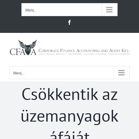
Kihagyás
Menj...
Facebook
Menj...
Csökkentik az
üzemanyagok
áfáját