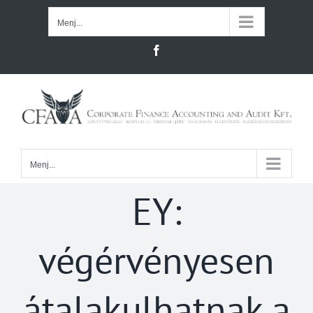
Kihagyás
Menj...
Facebook
Menj...
EY:
végérvényesen
átalakulhatnak a