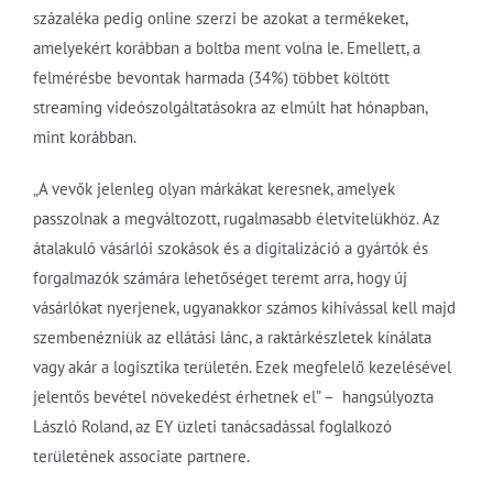
százaléka pedig online szerzi be azokat a termékeket,
amelyekért korábban a boltba ment volna le. Emellett, a
felmérésbe bevontak harmada (34%) többet költött
streaming videószolgáltatásokra az elmúlt hat hónapban,
mint korábban.
„A vevők jelenleg olyan márkákat keresnek, amelyek
passzolnak a megváltozott, rugalmasabb életvitelükhöz. Az
átalakuló vásárlói szokások és a digitalizáció a gyártók és
forgalmazók számára lehetőséget teremt arra, hogy új
vásárlókat nyerjenek, ugyanakkor számos kihívással kell majd
szembenézniük az ellátási lánc, a raktárkészletek kínálata
vagy akár a logisztika területén. Ezek megfelelő kezelésével
jelentős bevétel növekedést érhetnek el” – hangsúlyozta
László Roland, az EY üzleti tanácsadással foglalkozó
területének associate partnere.