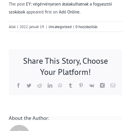
The post
EY: végérvényesen átalakulhatnak a fogyasztói
szokások
appeared first on
Adó Online
.
által
|
2022. január 19.
|
Uncategorized
|
0 hozzászólás
Share This Story, Choose
Your Platform!
Facebook
Twitter
Reddit
LinkedIn
WhatsApp
Tumblr
Pinterest
Vk
Xing
Email:
About the Author: