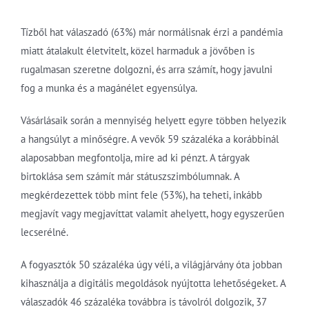
Tízből hat válaszadó (63%) már normálisnak érzi a pandémia
miatt átalakult életvitelt, közel harmaduk a jövőben is
rugalmasan szeretne dolgozni, és arra számít, hogy javulni
fog a munka és a magánélet egyensúlya.
Vásárlásaik során a mennyiség helyett egyre többen helyezik
a hangsúlyt a minőségre. A vevők 59 százaléka a korábbinál
alaposabban megfontolja, mire ad ki pénzt. A tárgyak
birtoklása sem számít már státuszszimbólumnak. A
megkérdezettek több mint fele (53%), ha teheti, inkább
megjavít vagy megjavíttat valamit ahelyett, hogy egyszerűen
lecserélné.
A fogyasztók 50 százaléka úgy véli, a világjárvány óta jobban
kihasználja a digitális megoldások nyújtotta lehetőségeket. A
válaszadók 46 százaléka továbbra is távolról dolgozik, 37