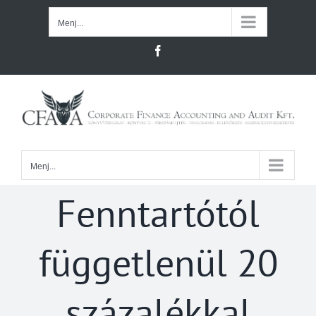
Kihagyás
Menj...
Facebook
Menj...
Fenntartótól
függetlenül 20
százalékkal