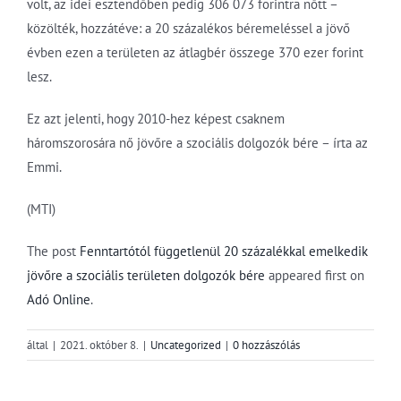
volt, az idei esztendőben pedig 306 073 forintra nőtt –
közölték, hozzátéve: a 20 százalékos béremeléssel a jövő
évben ezen a területen az átlagbér összege 370 ezer forint
lesz.
Ez azt jelenti, hogy 2010-hez képest csaknem
háromszorosára nő jövőre a szociális dolgozók bére – írta az
Emmi.
(MTI)
The post
Fenntartótól függetlenül 20 százalékkal emelkedik
jövőre a szociális területen dolgozók bére
appeared first on
Adó Online
.
által
|
2021. október 8.
|
Uncategorized
|
0 hozzászólás