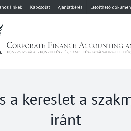
znos linkek
Kapcsolat
Ajánlatkérés
Letölthető dokume
s a kereslet a szak
iránt