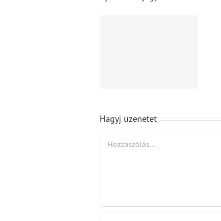
Reklám,
Nyári
élmény,
diákfoglalkozt
profit: a
2026:
globális
tudnivalók a
médiaipar
kötelező
egyszerű
szakmai
képlete
gyakorlatról
Hagyj üzenetet
Hozzászólás