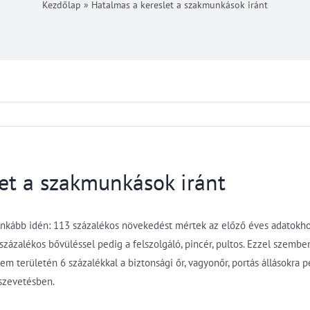
Kezdőlap
»
Hatalmas a kereslet a szakmunkások iránt
et a szakmunkások iránt
ginkább idén: 113 százalékos növekedést mértek az előző éves adatokho
ázalékos bővüléssel pedig a felszolgáló, pincér, pultos. Ezzel szemben 
m területén 6 százalékkal a biztonsági őr, vagyonőr, portás állásokra p
sszevetésben.