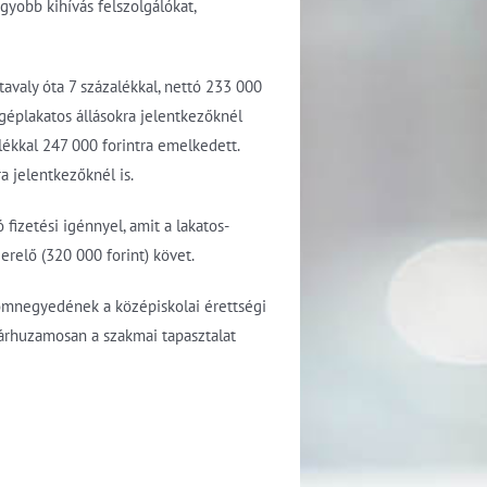
gyobb kihívás felszolgálókat,
tavaly óta 7 százalékkal, nettó 233 000
géplakatos állásokra jelentkezőknél
alékkal 247 000 forintra emelkedett.
 jelentkezőknél is.
fizetési igénnyel, amit a lakatos-
zerelő (320 000 forint) követ.
áromnegyedének a középiskolai érettségi
párhuzamosan a szakmai tapasztalat