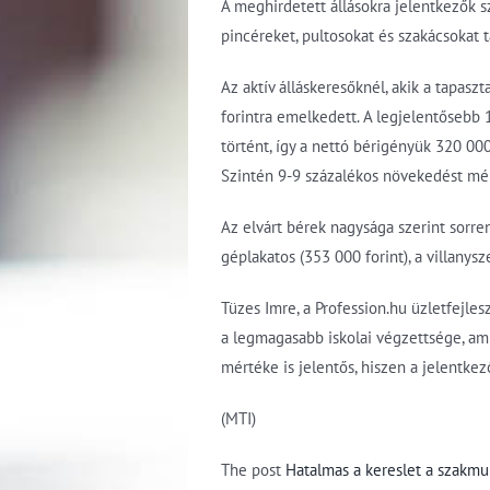
A meghirdetett állásokra jelentkezők s
pincéreket, pultosokat és szakácsokat t
Az aktív álláskeresőknél, akik a tapasz
forintra emelkedett. A legjelentősebb 
történt, így a nettó bérigényük 320 000
Szintén 9-9 százalékos növekedést mér
Az elvárt bérek nagysága szerint sorre
géplakatos (353 000 forint), a villanysz
Tüzes Imre, a Profession.hu üzletfejle
a legmagasabb iskolai végzettsége, ami
mértéke is jelentős, hiszen a jelentke
(MTI)
The post
Hatalmas a kereslet a szakmu