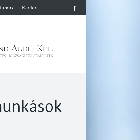
ntumok
Karrier
Facebook
munkások