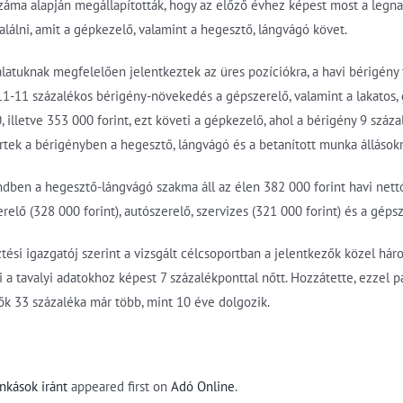
záma alapján megállapították, hogy az előző évhez képest most a legna
alálni, amit a gépkezelő, valamint a hegesztő, lángvágó követ.
talatuknak megfelelően jelentkeztek az üres pozíciókra, a havi bérigény 
11-11 százalékos bérigény-növekedés a gépszerelő, valamint a lakatos, 
, illetve 353 000 forint, ezt követi a gépkezelő, ahol a bérigény 9 száz
tek a bérigényben a hegesztő, lángvágó és a betanított munka állásokra
ndben a hegesztő-lángvágó szakma áll az élen 382 000 forint havi nettó 
erelő (328 000 forint), autószerelő, szervizes (321 000 forint) és a géps
sztési igazgatój szerint a vizsgált célcsoportban a jelentkezők közel h
 a tavalyi adatokhoz képest 7 százalékponttal nőtt. Hozzátette, ezzel 
zők 33 százaléka már több, mint 10 éve dolgozik.
nkások iránt
appeared first on
Adó Online
.