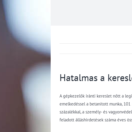
Hatalmas a keresl
A gépkezelők iránti kereslet nőtt a le
emelkedéssel a betanított munka, 101 sz
százalékkal, a személy- és vagyonvédele
feladott álláshirdetések száma éves ö