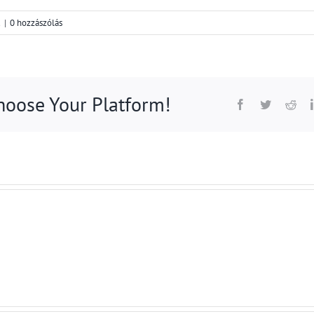
d
|
0 hozzászólás
Choose Your Platform!
Facebook
Twitter
Red