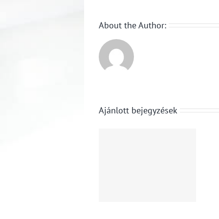
About the Author:
S&P Global:
az
Beperelte a
Ajánlott bejegyzések
euróövezet
Trump-
gazdasági
adminisztráció
teljesítménye
az új
nyolc
importvámok
hónapja a
miatt a
leggyorsabb