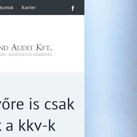
ntumok
Karrier
Facebook
őre is csak
k a kkv-k