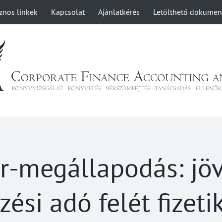
znos linkek
Kapcsolat
Ajánlatkérés
Letölthető dokume
-megállapodás: jöv
zési adó felét fizeti