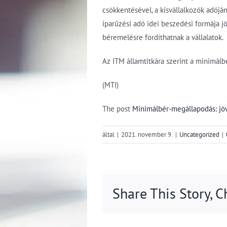
csökkentésével, a kisvállalkozók adójá
iparűzési adó idei beszedési formája j
béremelésre fordíthatnak a vállalatok.
Az ITM államtitkára szerint a minimálbé
(MTI)
The post
Minimálbér-megállapodás: jövő
által
|
2021. november 9.
|
Uncategorized
|
Share This Story, 