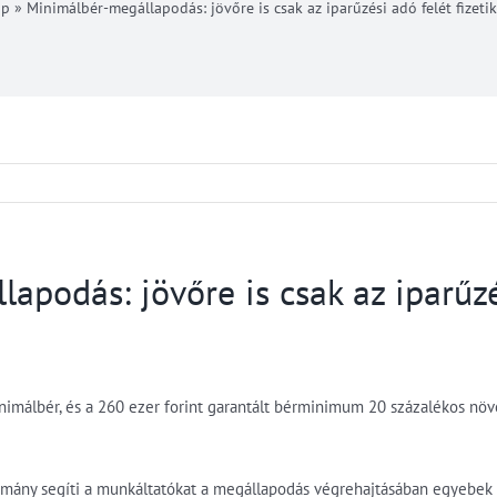
ap
»
Minimálbér-megállapodás: jövőre is csak az iparűzési adó felét fizetik
apodás: jövőre is csak az iparűzé
inimálbér, és a 260 ezer forint garantált bérminimum 20 százalékos növ
ormány segíti a munkáltatókat a megállapodás végrehajtásában egyebek 