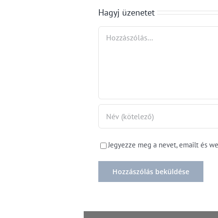
szövetségi
ütemben
Hagyj üzenetet
államok fele
nőtt
Hozzászólás
júliusban
Jegyezze meg a nevet, emailt és w