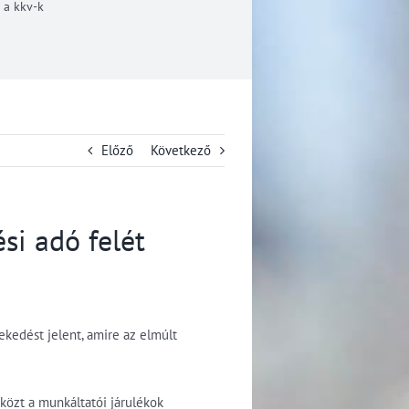
 a kkv-k
Előző
Következő
si adó felét
ekedést jelent, amire az elmúlt
közt a munkáltatói járulékok