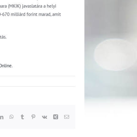
ara (MKIK) javaslatára a helyi
670 milliárd forint marad, amit
tás.
Online
.
dit
LinkedIn
WhatsApp
Tumblr
Pinterest
Vk
Xing
Email: