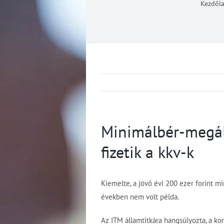
Kezdől
Minimálbér-megáll
fizetik a kkv-k
Kiemelte, a jövő évi 200 ezer forint m
években nem volt példa.
Az ITM államtitkára hangsúlyozta, a k