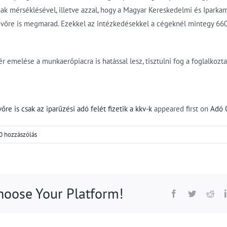
nak mérséklésével, illetve azzal, hogy a Magyar Kereskedelmi és Iparkam
övőre is megmarad. Ezekkel az intézkedésekkel a cégeknél mintegy 660-
r emelése a munkaerőpiacra is hatással lesz, tisztulni fog a foglalkozta
re is csak az iparűzési adó felét fizetik a kkv-k
appeared first on
Adó 
0 hozzászólás
Choose Your Platform!
Facebook
Twitter
Red