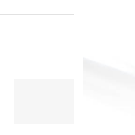
re
yi