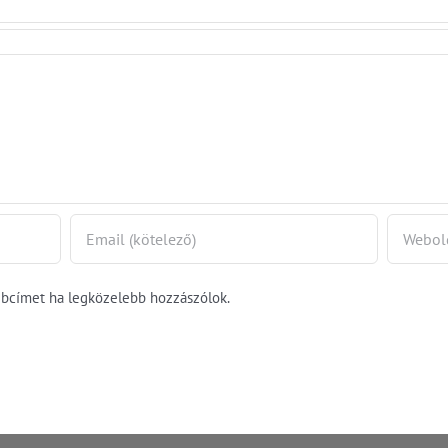
üzletláncra
ebcímet ha legközelebb hozzászólok.