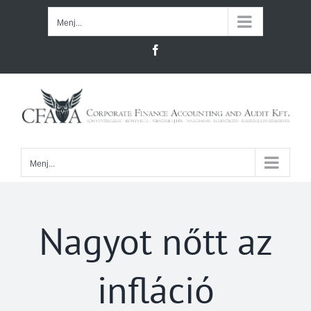
Kihagyás
Menj...
Facebook
Menj...
Nagyot nőtt az
infláció