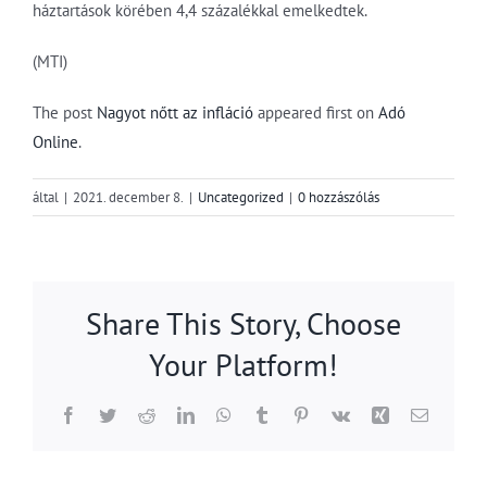
háztartások körében 4,4 százalékkal emelkedtek.
(MTI)
The post
Nagyot nőtt az infláció
appeared first on
Adó
Online
.
által
|
2021. december 8.
|
Uncategorized
|
0 hozzászólás
Share This Story, Choose
Your Platform!
Facebook
Twitter
Reddit
LinkedIn
WhatsApp
Tumblr
Pinterest
Vk
Xing
Email: