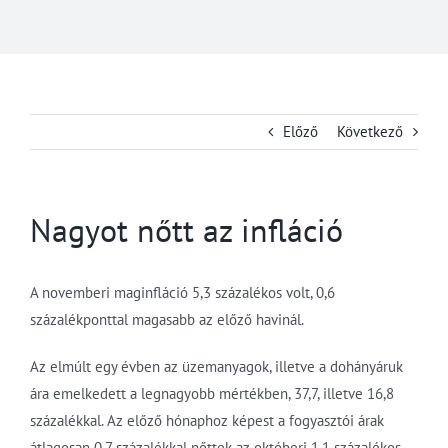
Előző
Következő
Nagyot nőtt az infláció
A novemberi maginfláció 5,3 százalékos volt, 0,6
százalékponttal magasabb az előző havinál.
Az elmúlt egy évben az üzemanyagok, illetve a dohányáruk
ára emelkedett a legnagyobb mértékben, 37,7, illetve 16,8
százalékkal. Az előző hónaphoz képest a fogyasztói árak
átlagosan 0,7 százalékkal nőttek az októberi 1,1 százalékos