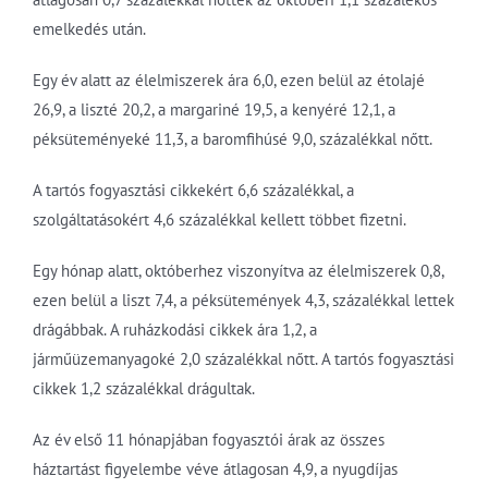
emelkedés után.
Egy év alatt az élelmiszerek ára 6,0, ezen belül az étolajé
26,9, a liszté 20,2, a margariné 19,5, a kenyéré 12,1, a
péksüteményeké 11,3, a baromfihúsé 9,0, százalékkal nőtt.
A tartós fogyasztási cikkekért 6,6 százalékkal, a
szolgáltatásokért 4,6 százalékkal kellett többet fizetni.
Egy hónap alatt, októberhez viszonyítva az élelmiszerek 0,8,
ezen belül a liszt 7,4, a péksütemények 4,3, százalékkal lettek
drágábbak. A ruházkodási cikkek ára 1,2, a
járműüzemanyagoké 2,0 százalékkal nőtt. A tartós fogyasztási
cikkek 1,2 százalékkal drágultak.
Az év első 11 hónapjában fogyasztói árak az összes
háztartást figyelembe véve átlagosan 4,9, a nyugdíjas