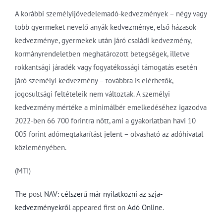
A korábbi személyijövedelemadó-kedvezmények – négy vagy
több gyermeket nevelő anyák kedvezménye, első házasok
kedvezménye, gyermekek után járó családi kedvezmény,
kormányrendeletben meghatározott betegségek, illetve
rokkantsági járadék vagy fogyatékossági támogatás esetén
járó személyi kedvezmény – továbbra is elérhetők,
jogosultsági feltételeik nem változtak. A személyi
kedvezmény mértéke a minimálbér emelkedéséhez igazodva
2022-ben 66 700 forintra nőtt, ami a gyakorlatban havi 10
005 forint adómegtakarítást jelent – olvasható az adóhivatal
közleményében.
(MTI)
The post
NAV: célszerű már nyilatkozni az szja-
kedvezményekről
appeared first on
Adó Online
.