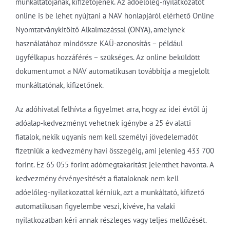
munkáltatójának, kifizetőjének. Az adóelőleg-nyilatkozatot
online is be lehet nyújtani a NAV honlapjáról elérhető Online
Nyomtatványkitöltő Alkalmazással (ONYA), amelynek
használatához mindössze KAÜ-azonosítás – például
ügyfélkapus hozzáférés – szükséges. Az online beküldött
dokumentumot a NAV automatikusan továbbítja a megjelölt
munkáltatónak, kifizetőnek.
Az adóhivatal felhívta a figyelmet arra, hogy az idei évtől új
adóalap-kedvezményt vehetnek igénybe a 25 év alatti
fiatalok, nekik ugyanis nem kell személyi jövedelemadót
fizetniük a kedvezmény havi összegéig, ami jelenleg 433 700
forint. Ez 65 055 forint adómegtakarítást jelenthet havonta. A
kedvezmény érvényesítését a fiataloknak nem kell
adóelőleg-nyilatkozattal kérniük, azt a munkáltató, kifizető
automatikusan figyelembe veszi, kivéve, ha valaki
nyilatkozatban kéri annak részleges vagy teljes mellőzését.