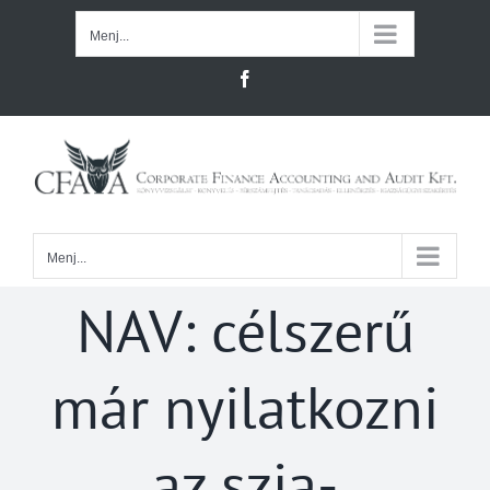
Kihagyás
Menj...
Facebook
Menj...
NAV: célszerű
már nyilatkozni
az szja-