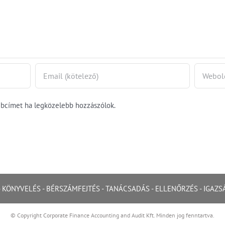
ebcímet ha legközelebb hozzászólok.
-
KÖNYVELÉS
-
BÉRSZÁMFEJTÉS
-
TANÁCSADÁS
-
ELLENŐRZÉS
-
IGAZS
© Copyright Corporate Finance Accounting and Audit Kft. Minden jog fenntartva.