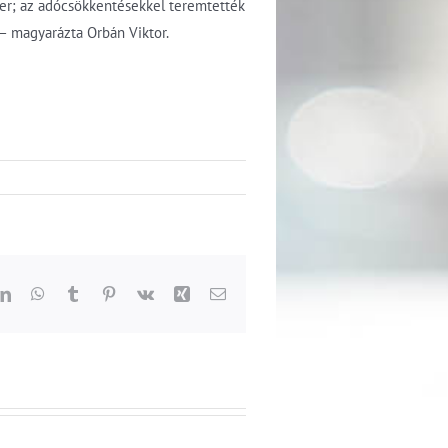
er; az adócsökkentésekkel teremtették
– magyarázta Orbán Viktor.
dit
LinkedIn
WhatsApp
Tumblr
Pinterest
Vk
Xing
Email: