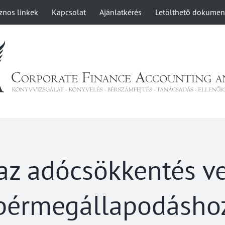
znos linkek
Kapcsolat
Ajánlatkérés
Letölthető dokume
az adócsökkentés ve
bérmegállapodásho