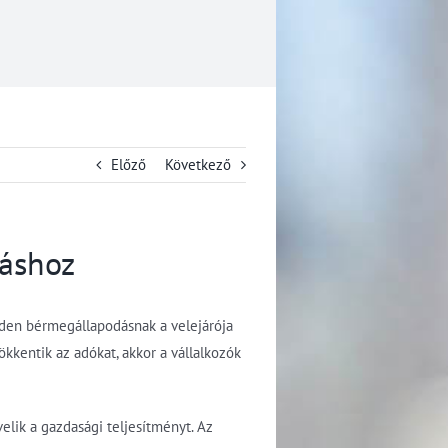
Előző
Következő
dáshoz
den bérmegállapodásnak a velejárója
kentik az adókat, akkor a vállalkozók
lik a gazdasági teljesítményt. Az