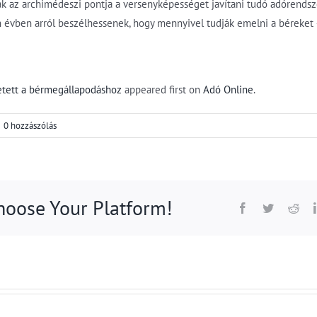
 az archimédeszi pontja a versenyképességet javítani tudó adórendsz
évben arról beszélhessenek, hogy mennyivel tudják emelni a béreket 
etett a bérmegállapodáshoz
appeared first on
Adó Online
.
0 hozzászólás
Choose Your Platform!
Facebook
Twitter
Red