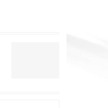
ta
apú
gép
si
t