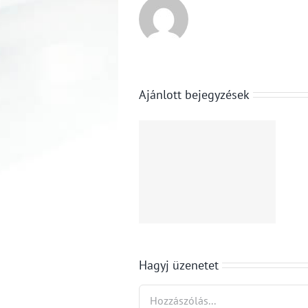
Ajánlott bejegyzések
Reklám,
Nyári
élmény,
diákfoglalkozt
profit: a
2026:
globális
tudnivalók a
médiaipar
kötelező
egyszerű
szakmai
képlete
gyakorlatról
Hagyj üzenetet
Hozzászólás