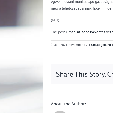
egész mostani munkaalapú gazdaságnak
meg a lehetőségét annak, hogy minden 
(MTI)
The post
Orbán: az adócsökkentés vez
által
|
2021. november 15.
|
Uncategorized
|
Share This Story, 
About the Author: