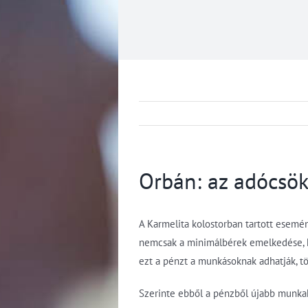
Orbán: az adócsö
A Karmelita kolostorban tartott esem
nemcsak a minimálbérek emelkedése, ha
ezt a pénzt a munkásoknak adhatják, tö
Szerinte ebből a pénzből újabb munkah