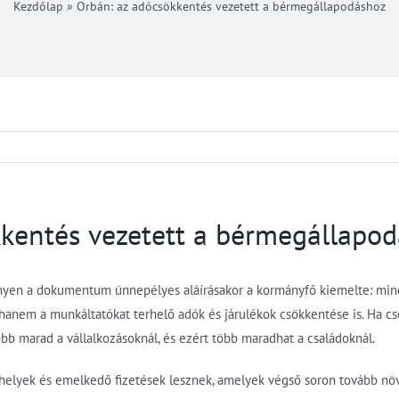
Kezdőlap
»
Orbán: az adócsökkentés vezetett a bérmegállapodáshoz
kkentés vezetett a bérmegállapo
ényen a dokumentum ünnepélyes aláírásakor a kormányfő kiemelte: min
nem a munkáltatókat terhelő adók és járulékok csökkentése is. Ha csök
bb marad a vállalkozásoknál, és ezért több maradhat a családoknál.
elyek és emelkedő fizetések lesznek, amelyek végső soron tovább növe