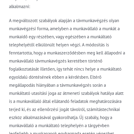
alkalmazni:
A megváltozott szabályok alapján a távmunkavégzés olyan
munkavégzési forma, amelyben a munkavállaló a munkát a
munkaidő egy részében, vagy egészében a munkáltató
telephelyétől elkülönült helyen végzi. A módosítás is
fenntartotta, hogy a munkaszerződésben meg kell állapodni a
munkavállaló távmunkavégzés keretében történő
foglalkoztatását illetően, így tehát nincs helye a munkáltató
egyoldalú döntésének ebben a kérdésben. Eltérő
megállapodás hiányában a távmunkavégzés során a
munkáltató utasítási joga az átmeneti szabályok hatálya alatt
is a munkavállaló által ellátandó feladatok meghatározására
terjed ki, és az ellenőrzési jogát távolról, számítástechnikai
eszköz alkalmazásával gyakorolhatja. Új szabály, hogy a
munkavállaló a munkáltató telephelyén a tárgyévben
legfeljebb a munkanapok egyharmada esetén végezhet