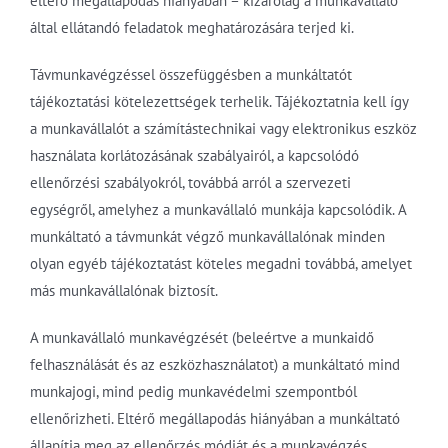
eltérő megállapodás hiányában – kizárólag a munkavállaló
által ellátandó feladatok meghatározására terjed ki.
Távmunkavégzéssel összefüggésben a munkáltatót
tájékoztatási kötelezettségek terhelik. Tájékoztatnia kell így
a munkavállalót a számítástechnikai vagy elektronikus eszköz
használata korlátozásának szabályairól, a kapcsolódó
ellenőrzési szabályokról, továbbá arról a szervezeti
egységről, amelyhez a munkavállaló munkája kapcsolódik. A
munkáltató a távmunkát végző munkavállalónak minden
olyan egyéb tájékoztatást köteles megadni továbbá, amelyet
más munkavállalónak biztosít.
A munkavállaló munkavégzését (beleértve a munkaidő
felhasználását és az eszközhasználatot) a munkáltató mind
munkajogi, mind pedig munkavédelmi szempontból
ellenőrizheti. Eltérő megállapodás hiányában a munkáltató
állapítja meg az ellenőrzés módját és a munkavégzés