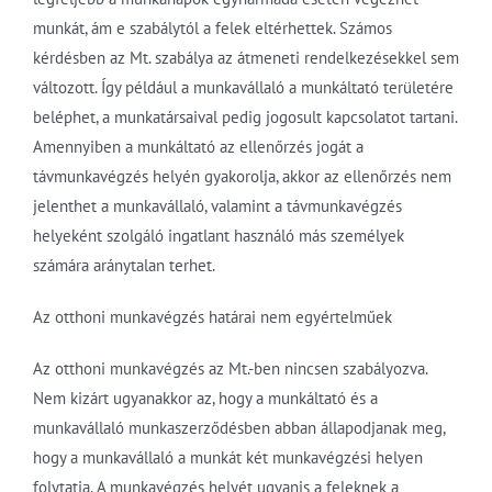
munkát, ám e szabálytól a felek eltérhettek. Számos
kérdésben az Mt. szabálya az átmeneti rendelkezésekkel sem
változott. Így például a munkavállaló a munkáltató területére
beléphet, a munkatársaival pedig jogosult kapcsolatot tartani.
Amennyiben a munkáltató az ellenőrzés jogát a
távmunkavégzés helyén gyakorolja, akkor az ellenőrzés nem
jelenthet a munkavállaló, valamint a távmunkavégzés
helyeként szolgáló ingatlant használó más személyek
számára aránytalan terhet.
Az otthoni munkavégzés határai nem egyértelműek
Az otthoni munkavégzés az Mt.-ben nincsen szabályozva.
Nem kizárt ugyanakkor az, hogy a munkáltató és a
munkavállaló munkaszerződésben abban állapodjanak meg,
hogy a munkavállaló a munkát két munkavégzési helyen
folytatja. A munkavégzés helyét ugyanis a feleknek a