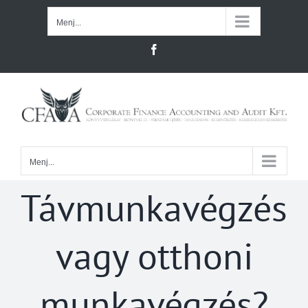
Kihagyás
Menj...
Facebook
Menj...
Távmunkavégzés
vagy otthoni
munkavégzés?