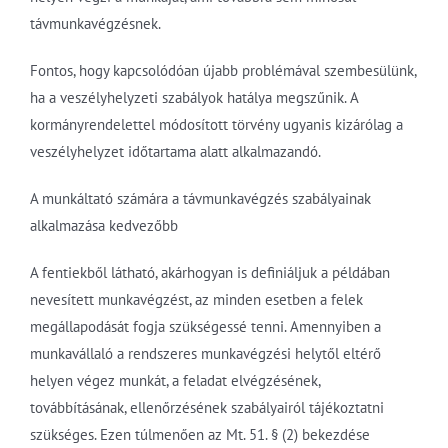
távmunkavégzésnek.
Fontos, hogy kapcsolódóan újabb problémával szembesülünk,
ha a veszélyhelyzeti szabályok hatálya megszűnik. A
kormányrendelettel módosított törvény ugyanis kizárólag a
veszélyhelyzet időtartama alatt alkalmazandó.
A munkáltató számára a távmunkavégzés szabályainak
alkalmazása kedvezőbb
A fentiekből látható, akárhogyan is definiáljuk a példában
nevesített munkavégzést, az minden esetben a felek
megállapodását fogja szükségessé tenni. Amennyiben a
munkavállaló a rendszeres munkavégzési helytől eltérő
helyen végez munkát, a feladat elvégzésének,
továbbításának, ellenőrzésének szabályairól tájékoztatni
szükséges. Ezen túlmenően az Mt. 51. § (2) bekezdése