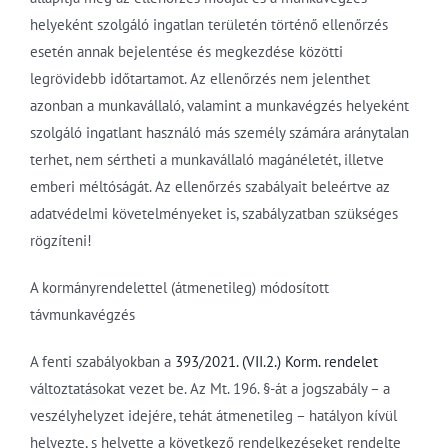
helyeként szolgáló ingatlan területén történő ellenőrzés
esetén annak bejelentése és megkezdése közötti
legrövidebb időtartamot. Az ellenőrzés nem jelenthet
azonban a munkavállaló, valamint a munkavégzés helyeként
szolgáló ingatlant használó más személy számára aránytalan
terhet, nem sértheti a munkavállaló magánéletét, illetve
emberi méltóságát. Az ellenőrzés szabályait beleértve az
adatvédelmi követelményeket is, szabályzatban szükséges
rögzíteni!
A kormányrendelettel (átmenetileg) módosított
távmunkavégzés
A fenti szabályokban a
393/2021. (VII.2.) Korm. rendelet
változtatásokat vezet be. Az Mt. 196. §-át a jogszabály – a
veszélyhelyzet idejére, tehát átmenetileg – hatályon kívül
helyezte, s helyette a következő rendelkezéseket rendelte