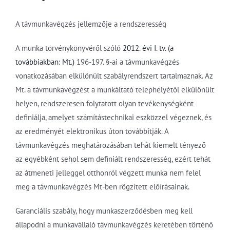
A távmunkavégzés jellemzője a rendszeresség
A munka törvénykönyvéről szóló
2012. évi I. tv. (a
továbbiakban: Mt.)
196-197. §-ai a távmunkavégzés
vonatkozásában elkülönült szabályrendszert tartalmaznak. Az
Mt. a távmunkavégzést a munkáltató telephelyétől elkülönült
helyen, rendszeresen folytatott olyan tevékenységként
definiálja, amelyet számítástechnikai eszközzel végeznek, és
az eredményét elektronikus úton továbbítják. A
távmunkavégzés meghatározásában tehát kiemelt tényező
az egyébként sehol sem definiált rendszeresség, ezért tehát
az átmeneti jelleggel otthonról végzett munka nem felel
meg a távmunkavégzés Mt-ben rögzített előírásainak.
Garanciális szabály, hogy munkaszerződésben meg kell
állapodni a munkavállaló távmunkavégzés keretében történő