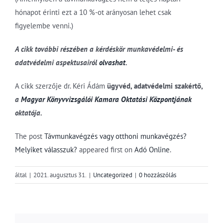
hónapot érinti ezt a 10 %-ot arányosan lehet csak
figyelembe venni.)
A cikk további részében a kérdéskör munkavédelmi- és
adatvédelmi aspektusairól
olvashat
.
A cikk szerzője dr. Kéri Ádám
ügyvéd, adatvédelmi szakértő,
a
Magyar Könyvvizsgálói Kamara Oktatási Központjának
oktatója
.
The post
Távmunkavégzés vagy otthoni munkavégzés?
Melyiket válasszuk?
appeared first on
Adó Online
.
által
|
2021. augusztus 31.
|
Uncategorized
|
0 hozzászólás