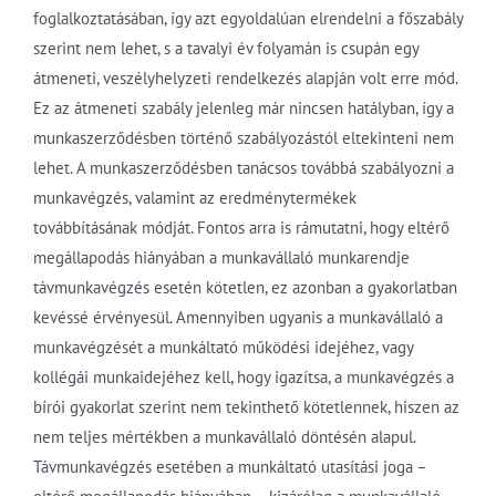
foglalkoztatásában, így azt egyoldalúan elrendelni a főszabály
szerint nem lehet, s a tavalyi év folyamán is csupán egy
átmeneti, veszélyhelyzeti rendelkezés alapján volt erre mód.
Ez az átmeneti szabály jelenleg már nincsen hatályban, így a
munkaszerződésben történő szabályozástól eltekinteni nem
lehet. A munkaszerződésben tanácsos továbbá szabályozni a
munkavégzés, valamint az eredménytermékek
továbbításának módját. Fontos arra is rámutatni, hogy eltérő
megállapodás hiányában a munkavállaló munkarendje
távmunkavégzés esetén kötetlen, ez azonban a gyakorlatban
kevéssé érvényesül. Amennyiben ugyanis a munkavállaló a
munkavégzését a munkáltató működési idejéhez, vagy
kollégái munkaidejéhez kell, hogy igazítsa, a munkavégzés a
bírói gyakorlat szerint nem tekinthető kötetlennek, hiszen az
nem teljes mértékben a munkavállaló döntésén alapul.
Távmunkavégzés esetében a munkáltató utasítási joga –