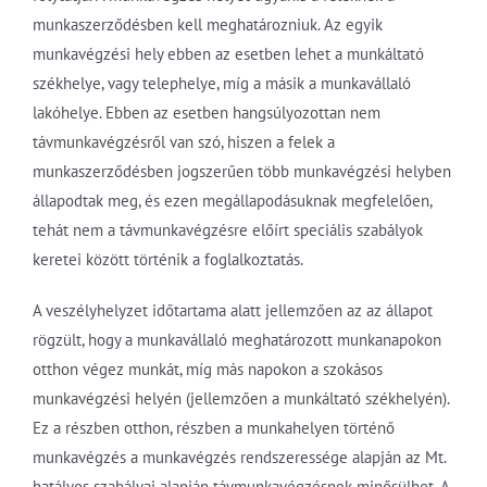
munkaszerződésben kell meghatározniuk. Az egyik
munkavégzési hely ebben az esetben lehet a munkáltató
székhelye, vagy telephelye, míg a másik a munkavállaló
lakóhelye. Ebben az esetben hangsúlyozottan nem
távmunkavégzésről van szó, hiszen a felek a
munkaszerződésben jogszerűen több munkavégzési helyben
állapodtak meg, és ezen megállapodásuknak megfelelően,
tehát nem a távmunkavégzésre előírt speciális szabályok
keretei között történik a foglalkoztatás.
A veszélyhelyzet időtartama alatt jellemzően az az állapot
rögzült, hogy a munkavállaló meghatározott munkanapokon
otthon végez munkát, míg más napokon a szokásos
munkavégzési helyén (jellemzően a munkáltató székhelyén).
Ez a részben otthon, részben a munkahelyen történő
munkavégzés a munkavégzés rendszeressége alapján az Mt.
hatályos szabályai alapján távmunkavégzésnek minősülhet. A