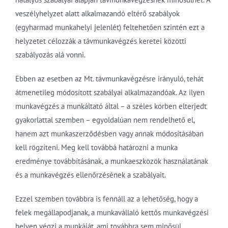
veszélyhelyzet alatt alkalmazandó eltérő szabályok
(egyharmad munkahelyi jelenlét) feltehetően szintén ezt a
helyzetet célozzák a távmunkavégzés keretei közötti
szabályozás alá vonni.
Ebben az esetben az Mt. távmunkavégzésre irányuló, tehát
átmenetileg módosított szabályai alkalmazandóak. Az ilyen
munkavégzés a munkáltató által – a széles körben elterjedt
gyakorlattal szemben – egyoldalúan nem rendelhető el,
hanem azt munkaszerződésben vagy annak módosításában
kell rögzíteni. Meg kell továbbá határozni a munka
eredménye továbbításának, a munkaeszközök használatának
és a munkavégzés ellenőrzésének a szabályait.
Ezzel szemben továbbra is fennáll az a lehetőség, hogy a
felek megállapodjanak, a munkavállaló kettős munkavégzési
helyen végzi a munkáját, ami továbbra sem minősül