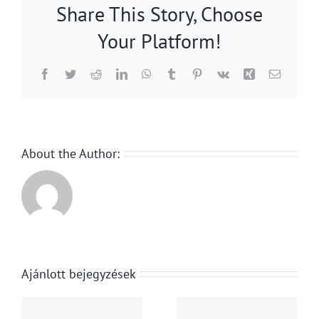
Share This Story, Choose
Your Platform!
Facebook
Twitter
Reddit
LinkedIn
WhatsApp
Tumblr
Pinterest
Vk
Xing
Email:
About the Author:
A NAV
szhelyzet
Ajánlott bejegyzések
1480
r
Amikor az
ellenőrzést