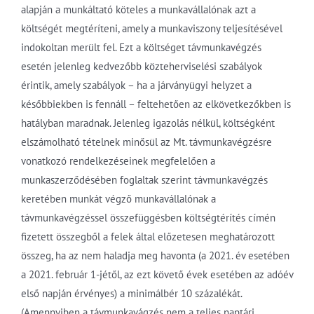
alapján a munkáltató köteles a munkavállalónak azt a
költségét megtéríteni, amely a munkaviszony teljesítésével
indokoltan merült fel. Ezt a költséget távmunkavégzés
esetén jelenleg kedvezőbb közteherviselési szabályok
érintik, amely szabályok – ha a járványügyi helyzet a
későbbiekben is fennáll – feltehetően az elkövetkezőkben is
hatályban maradnak. Jelenleg igazolás nélkül, költségként
elszámolható tételnek minősül az Mt. távmunkavégzésre
vonatkozó rendelkezéseinek megfelelően a
munkaszerződésében foglaltak szerint távmunkavégzés
keretében munkát végző munkavállalónak a
távmunkavégzéssel összefüggésben költségtérítés címén
fizetett összegből a felek által előzetesen meghatározott
összeg, ha az nem haladja meg havonta (a 2021. év esetében
a 2021. február 1-jétől, az ezt követő évek esetében az adóév
első napján érvényes) a minimálbér 10 százalékát.
(Amennyiben a távmunkavágzés nem a teljes naptári