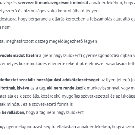
nkavégzés
szervezett munkavégzésnek minősül
annak érdekében, hogy a
yeztető és biztonságos volta kontrollálható legyen
osításra, hogy bérgarancia-eljárás keretében a felszámolás alatt álló 
g nem
y által meghatározott összeg megelőlegezhető legyen
övedelemadót fizetni
a (nem nagyszülőként) gyermekgondozási díjban 
 személyes közreműködés ellenértékeként pl. élelmiszer vásárlására fel
letkeztet szociális hozzájárulási adókötelezettséget
az ilyen jellegű j
sítottnak
,
kivéve
az a tag,
aki nem rendelkezik
munkaviszonnyal, vagy m
tet alá esik szociális, közérdekű nyugdíjas szövetkezettel és az iskola
nak
minősül ez a szövetkezeti forma is
a
bevallásban
, hogy a tag nem nagyszülőként
agy gyermekgondozást segítő ellátásban annak érdekében, hogy a szem