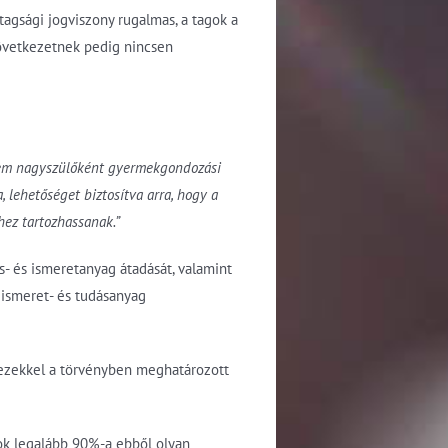
tagsági jogviszony rugalmas, a tagok a
övetkezetnek pedig nincsen
 nem nagyszülőként gyermekgondozási
 lehetőséget biztosítva arra, hogy a
hez tartozhassanak.”
- és ismeretanyag átadását, valamint
 ismeret- és tudásanyag
 ezekkel a törvényben meghatározott
ok legalább 90%-a ebből olyan