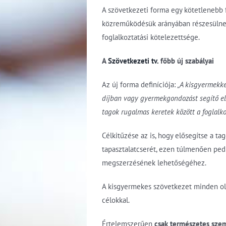
A szövetkezeti forma egy kötetlenebb f
közreműködésük arányában részesülnek
foglalkoztatási kötelezettsége.
A
Szövetkezeti tv.
főbb új szabályai
Az új forma definíciója: „
A kisgyermekke
díjban vagy gyermekgondozást segítő ellá
tagok rugalmas keretek között a foglalk
Célkitűzése az is, hogy elősegítse a 
tapasztalatcserét, ezen túlmenően pedi
megszerzésének lehetőségéhez.
A kisgyermekes szövetkezet minden oly
célokkal.
Értelemszerűen
csak természetes szem