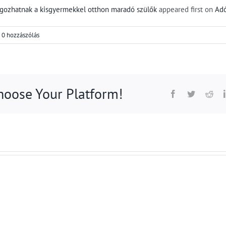
lgozhatnak a kisgyermekkel otthon maradó szülők
appeared first on
Adó
0 hozzászólás
Choose Your Platform!
Facebook
Twitter
Red