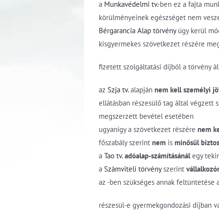
a
Munkavédelmi tv.
-ben ez a fajta mu
körülményeinek egészséget nem veszél
Bérgarancia Alap törvény
úgy kerül mód
kisgyermekes szövetkezet részére me
fizetett szolgáltatási díjból a törvén
az
Szja tv.
alapján
nem kell személyi j
ellátásban részesülő tag által végzett
megszerzett bevétel esetében
ugyanígy a szövetkezet részére
nem ke
főszabály szerint
nem
is
minősül
bizto
a
Tao tv.
adóalap-számításánál
egy tekin
a
Számviteli törvény
szerint
vállalkozó
az -ben szükséges annak feltüntetése 
részesül-e gyermekgondozási díjban v