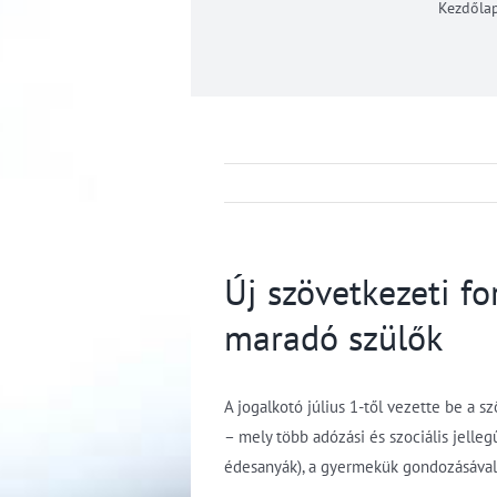
Kezdőla
Új szövetkezeti f
maradó szülők
A jogalkotó július 1-től vezette be a s
– mely több adózási és szociális jelle
édesanyák), a gyermekük gondozásával 