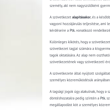
személy, aki nem nagyszülőként gyerm
A szövetkezet
alapításakor
, és a későb
vagyoni hozzájárulás teljesítése, ami 
kérdéseire a
Ptk.
vonatkozó rendelkezés
Különleges kikötés, hogy a szövetkeze
szövetkezet tagjai számára a kisgyerme
tagok oktatására. Az alap nem osztható
szövetkezetének vagy szövetkezeti érd
A szövetkezete által nyújtott szolgálta
személyes közreműködésük arányában fe
A tagsági jogok úgy alakulnak, hogy a 
döntéshozatalra pedig szintén a
Ptk.
sz
megállapodást köt a személyes közremű