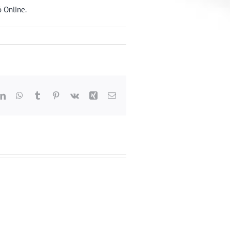
 Online
.
dit
LinkedIn
WhatsApp
Tumblr
Pinterest
Vk
Xing
Email: