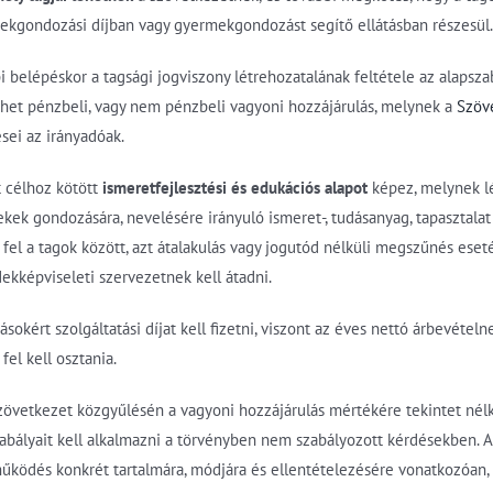
ekgondozási díjban vagy gyermekgondozást segítő ellátásban részesül.
bi belépéskor a tagsági jogviszony létrehozatalának feltétele az alap
lehet pénzbeli, vagy nem pénzbeli vagyoni hozzájárulás, melynek a
Szöve
ei az irányadóak.
t célhoz kötött
ismeretfejlesztési és edukációs alapot
képez, melynek lé
kek gondozására, nevelésére irányuló ismeret-, tudásanyag, tapasztalat
 fel a tagok között, azt átalakulás vagy jogutód nélküli megszűnés es
ekképviseleti szervezetnek kell átadni.
tásokért szolgáltatási díjat kell fizetni, viszont az éves nettó árbevéte
l kell osztania.
szövetkezet közgyűlésén a vagyoni hozzájárulás mértékére tekintet nél
abályait kell alkalmazni a törvényben nem szabályozott kérdésekben. A
ködés konkrét tartalmára, módjára és ellentételezésére vonatkozóan, 