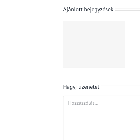
Ajánlott bejegyzések
Nyári
Beszakadó
diákfoglalkoztatás
infláció:
2026:
júliusban 1,2
tudnivalók a
százalékra
kötelező
csökkent az
szakmai
infláció
gyakorlatról
Hagyj üzenetet
Hozzászólás