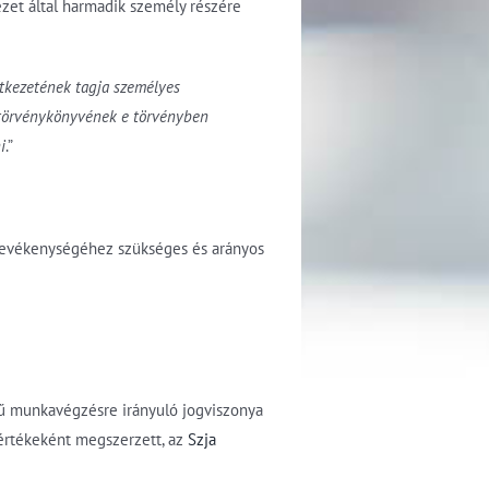
zet által harmadik személy részére
etkezetének tagja személyes
törvénykönyvének e törvényben
i
.”
 tevékenységéhez szükséges és arányos
gű munkavégzésre irányuló jogviszonya
értékeként megszerzett, az
Szja