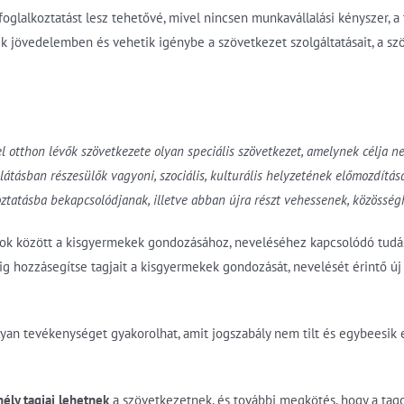
oglalkoztatást lesz tehetővé, mivel nincsen munkavállalási kényszer, a 
 jövedelemben és vehetik igénybe a szövetkezet szolgáltatásait, a sz
l otthon lévők szövetkezete olyan speciális szövetkezet, amelynek célja
tásban részesülők vagyoni, szociális, kulturális helyzetének előmozdítása,
oztatásba bekapcsolódjanak, illetve abban újra részt vehessenek, közösség
tagok között a kisgyermekek gondozásához, neveléséhez kapcsolódó tudás
g hozzásegítse tagjait a kisgyermekek gondozását, nevelését érintő új
an tevékenységet gyakorolhat, amit jogszabály nem tilt és egybeesik
ély tagjai lehetnek
a szövetkezetnek, és további megkötés, hogy a tag