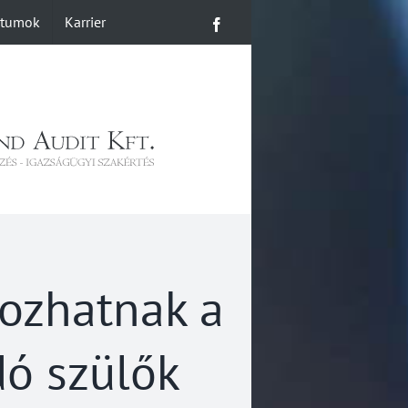
ntumok
Karrier
Facebook
gozhatnak a
ó szülők