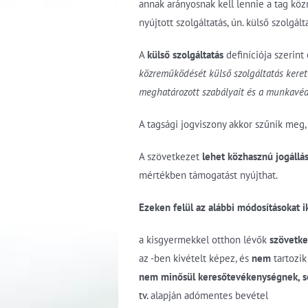
annak arányosnak kell lennie a tag kö
nyújtott szolgáltatás, ún. külső szolgált
A
külső szolgáltatás
definíciója szerint 
közreműködését külső szolgáltatás kereté
meghatározott szabályait és a munkavéde
A tagsági jogviszony akkor szűnik me
A szövetkezet
lehet
közhasznú jogállá
mértékben támogatást nyújthat.
Ezeken felül az alábbi módosításokat ik
a kisgyermekkel otthon lévők
szövetke
az -ben kivételt képez, és
nem
tartozik
nem minősül keresőtevékenységnek, 
tv.
alapján adómentes bevétel