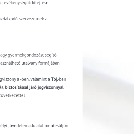
 tevékenységük kifejtése
gazdálkodó szervezetnek a
vagy gyermekgondozást segítő
használható utalvány formájában
ogviszony a -ben, valamint a
Tbj.
-ben
ás,
biztosítással járó jogviszonnyal
szövetkezettel
élyi jövedelemadó alól mentesüljön