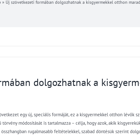
p
»
Új szövetkezeti formában dolgozhatnak a kisgyermekkel otthon mara
ormában dolgozhatnak a kisgyerm
zövetkezet egy új, speciális formáját, ez a kisgyermekkel otthon lévők s
gű törvény módosítását is tartalmazza – célja, hogy azok, akik kisgyere
összhangban rugalmasabb feltételekkel, szabad döntésük szerint dolg