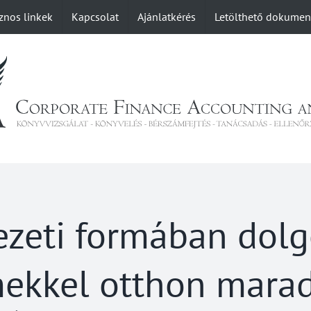
znos linkek
Kapcsolat
Ajánlatkérés
Letölthető dokume
ezeti formában dol
mekkel otthon marad