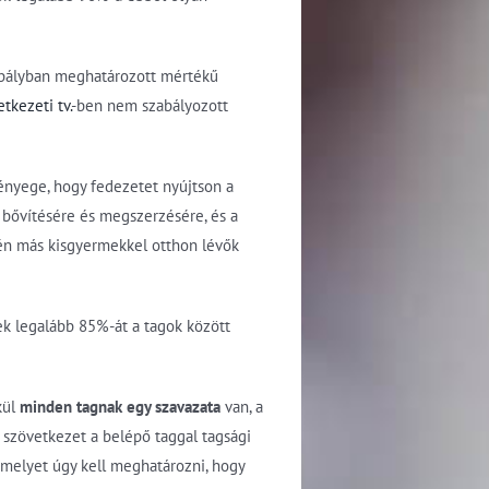
szabályban meghatározott mértékű
tkezeti tv.
-ben nem szabályozott
nyege, hogy fedezetet nyújtson a
 bővítésére és megszerzésére, és a
etén más kisgyermekkel otthon lévők
lnek legalább 85%-át a tagok között
kül
minden tagnak egy szavazata
van, a
 szövetkezet a belépő taggal tagsági
melyet úgy kell meghatározni, hogy