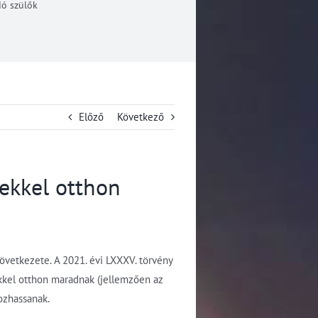
dó szülők
Előző
Következő
ekkel otthon
zövetkezete. A 2021. évi LXXXV. törvény
kükkel otthon maradnak (jellemzően az
ozhassanak.