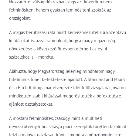
Hozzátette: válságidőszakban, vagy azt követően nem
felminősíteni hanem gyakran leminősíteni szokták az
országokat.
A magas beruházási ráta miatt kedvezőnek ítélik a középtávú
kilátásokat is: azzal számolnak, hogy a magyar gazdaság
növekedése a következő öt évben elérheti az évi 4
százalékot is – mondta.
Aláhúzta, hogy Magyarország jelenleg mindhárom nagy
hitelminősítőnél befektetésre ajánlott. A Standard and Poor’s
és a Fitch Ratings már elvégezte idei felülvizsgálatát, nyáron
mindketten stabil kilátással megerősítették a befektetésre
ajánlott osztályzatokat.
A mostani felminősítés, csakúgy, mint a múlt heti
devizakötvény-kibocsátás, a piaci szereplők töretlen bizalmát
jelzi a magyar gazdaság iránt – mondta a pénzügyminiszter.