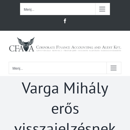
Kihagyás
Menj...
Facebook
Menj...
Varga Mihály
erős
visszajelzésnek