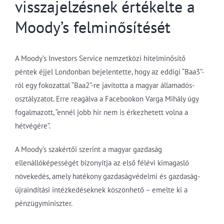
visszajelzésnek értékelte a
Moody’s felminősítését
A Moody’s Investors Service nemzetközi hitelminősítő
péntek éjjel Londonban bejelentette, hogy az eddigi “Baa3”-
ról egy fokozattal “Baa2”-re javította a magyar államadós-
osztályzatot. Erre reagálva a Facebookon Varga Mihály úgy
fogalmazott, “ennél jobb hír nem is érkezhetett volna a
hétvégére”.
A Moody’s szakértői szerint a magyar gazdaság
ellenállóképességét bizonyítja az első félévi kimagasló
növekedés, amely hatékony gazdaságvédelmi és gazdaság-
újraindítási intézkedéseknek köszönhető – emelte ki a
pénzügyminiszter.