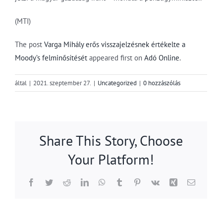
(MTI)
The post
Varga Mihály erős visszajelzésnek értékelte a
Moody’s felminősítését
appeared first on
Adó Online
.
által
|
2021. szeptember 27.
|
Uncategorized
|
0 hozzászólás
Share This Story, Choose
Your Platform!
Facebook
Twitter
Reddit
LinkedIn
WhatsApp
Tumblr
Pinterest
Vk
Xing
Email: