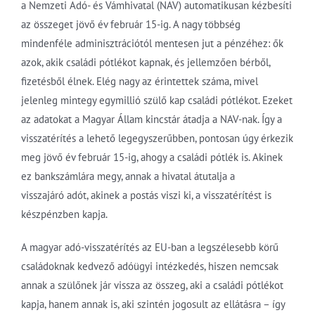
a Nemzeti Adó- és Vámhivatal (NAV) automatikusan kézbesíti
az összeget jövő év február 15-ig. A nagy többség
mindenféle adminisztrációtól mentesen jut a pénzéhez: ők
azok, akik családi pótlékot kapnak, és jellemzően bérből,
fizetésből élnek. Elég nagy az érintettek száma, mivel
jelenleg mintegy egymillió szülő kap családi pótlékot. Ezeket
az adatokat a Magyar Állam kincstár átadja a NAV-nak. Így a
visszatérítés a lehető legegyszerűbben, pontosan úgy érkezik
meg jövő év február 15-ig, ahogy a családi pótlék is. Akinek
ez bankszámlára megy, annak a hivatal átutalja a
visszajáró adót, akinek a postás viszi ki, a visszatérítést is
készpénzben kapja.
A magyar adó-visszatérítés az EU-ban a legszélesebb körű
családoknak kedvező adóügyi intézkedés, hiszen nemcsak
annak a szülőnek jár vissza az összeg, aki a családi pótlékot
kapja, hanem annak is, aki szintén jogosult az ellátásra – így