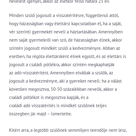
nevelést igényel, akkor az életkor felső határa 23 év.
Minden szülő jogosult a visszatérítésre, függetlenül attól,
hogy házasságban vagy élettársi kapcsolatban él, ha a saját,
vér szerinti gyermekét neveli a háztartásában. Amennyiben
nem saját gyermekről van szó, de házasságban élnek, akkor
szintén jogosult mindkét szülő a kedvezményre. Abban az
esetben, ha régóta élettársként élnek együtt, és az élettárs is
jogosult a családi pótlékra, akkor szintén megkaphatják
az adó-visszatérítést. Amennyiben elváltak a szülők, az
jogosult a kedvezményre, aki a gyereket neveli; ha a válást
követően megosztva, 50-50 százalékban nevelik, akkor a
családi pótlékot is megosztva kapják, és a
családi adó visszatérítés is mindkét szülőnek teljes
összegben jár majd – ismertette.
Kitért arra, a legtöbb szülőnek semmilyen teendője nem lesz,