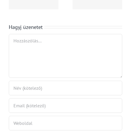
médiaipar
a kötelező
tása
egyszerű
szakmai
képlete
gyakorlatró
Hagyj üzenetet
Hozzászólás