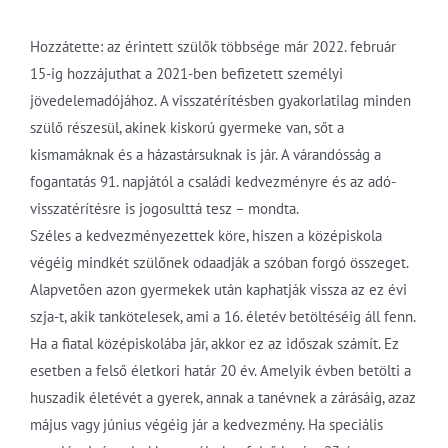
Hozzátette: az érintett szülők többsége már 2022. február
15-ig hozzájuthat a 2021-ben befizetett személyi
jövedelemadójához. A visszatérítésben gyakorlatilag minden
szülő részesül, akinek kiskorú gyermeke van, sőt a
kismamáknak és a házastársuknak is jár. A várandósság a
fogantatás 91. napjától a családi kedvezményre és az adó-
visszatérítésre is jogosulttá tesz – mondta.
Széles a kedvezményezettek köre, hiszen a középiskola
végéig mindkét szülőnek odaadják a szóban forgó összeget.
Alapvetően azon gyermekek után kaphatják vissza az ez évi
szja-t, akik tankötelesek, ami a 16. életév betöltéséig áll fenn.
Ha a fiatal középiskolába jár, akkor ez az időszak számít. Ez
esetben a felső életkori határ 20 év. Amelyik évben betölti a
huszadik életévét a gyerek, annak a tanévnek a zárásáig, azaz
május vagy június végéig jár a kedvezmény. Ha speciális