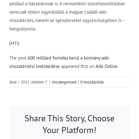
például a házastársnak is. A nemzetközi összehasonlításban
nemcsak ebben egyedülálló a magyar családi adó-
visszatérítés, hanem az igénybevétel egyszerűségében is –
hangsúlyozta.
(MTI)
The post
600 milliárd forintba kerül a kormány adó-
visszatérítési intézkedése
appeared first on
Adó Online
.
által
|
2021. október 7.
|
Uncategorized
|
0 hozzászólás
Share This Story, Choose
Your Platform!