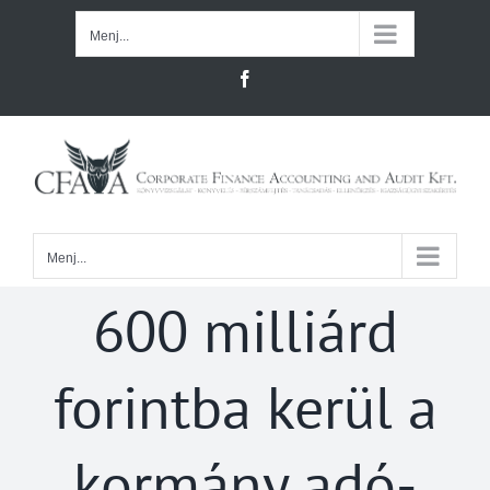
Kihagyás
Menj...
Facebook
Menj...
600 milliárd
forintba kerül a
kormány adó-