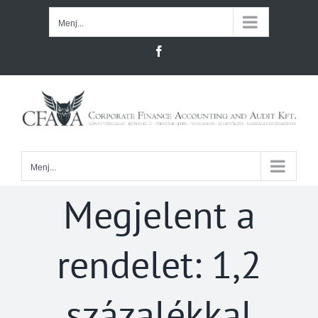
Kihagyás
Menj...
Facebook
Menj...
Megjelent a
rendelet: 1,2
százalékkal