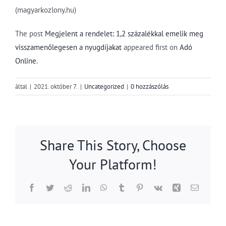
(magyarkozlony.hu)
The post
Megjelent a rendelet: 1,2 százalékkal emelik meg
visszamenőlegesen a nyugdíjakat
appeared first on
Adó
Online
.
által
|
2021. október 7.
|
Uncategorized
|
0 hozzászólás
Share This Story, Choose
Your Platform!
Facebook
Twitter
Reddit
LinkedIn
WhatsApp
Tumblr
Pinterest
Vk
Xing
Email: