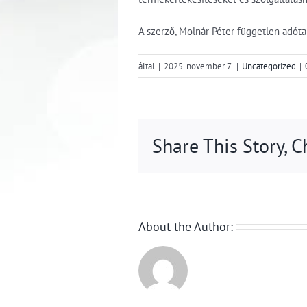
A szerző, Molnár Péter független adót
által
|
2025. november 7.
|
Uncategorized
|
Share This Story, 
About the Author: