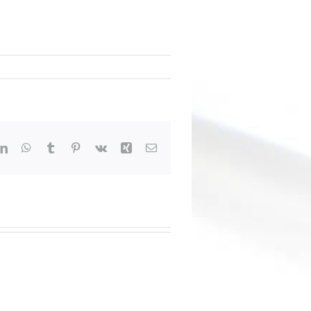
dit
LinkedIn
WhatsApp
Tumblr
Pinterest
Vk
Xing
Email: