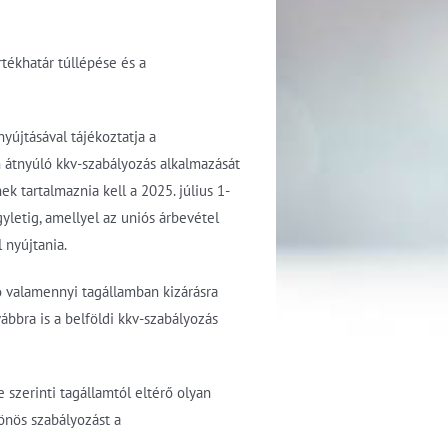
tékhatár túllépése és a
yújtásával tájékoztatja a
n átnyúló kkv-szabályozás alkalmazását
k tartalmaznia kell a 2025. július 1-
yletig, amellyel az uniós árbevétel
 nyújtania.
 valamennyi tagállamban kizárásra
ábbra is a belföldi kkv-szabályozás
 szerinti tagállamtól eltérő olyan
önös szabályozást a