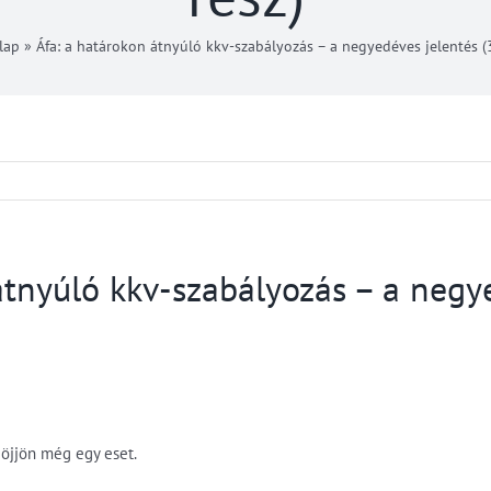
lap
»
Áfa: a határokon átnyúló kkv-szabályozás – a negyedéves jelentés (3
átnyúló kkv-szabályozás – a negye
jöjjön még egy eset.