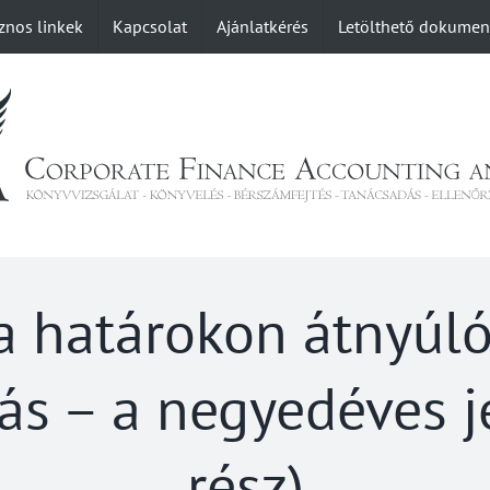
znos linkek
Kapcsolat
Ajánlatkérés
Letölthető dokume
 a határokon átnyúló
ás – a negyedéves je
rész)