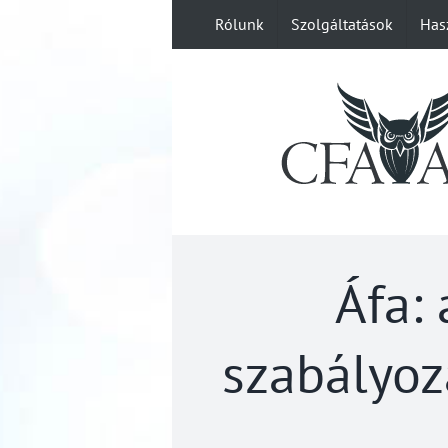
Kihagyás
Rólunk
Szolgáltatások
Has
Áfa:
szabályoz