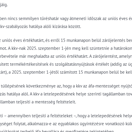
jáig.
ben nincs semmilyen tűréshatár vagy átmeneti időszak az uniós éves ér
kv-szabályozás hatálya alóli kizárása között.
z uniós éves értékhatárt, és erről 15 munkanapon belül zárójelentés ben
amot. A kkv-nak 2025. szeptember 1-jén meg kell szüntetnie a határoko
árbevétele már meghaladta az uniós értékhatárt. A zárójelentést, amelyne
ített termékértékesítések és szolgáltatásnyújtások értékét (addig az üg
rt), a 2025. szeptember 1-jétől számított 15 munkanapon belül be kell
 túllépésének következménye az, hogy a kkv az áfa-mentességet nyújtó
ás hatálya alól. A kkv a letelepedésének helye szerinti tagállamban tov
llamban teljesíti a mentesség feltételeit.
ti – amennyiben teljesíti a feltételeket –, hogy a letelepedésének helye
ységet folytat, alkalmazza-e az egyablakos ügyintézésre vonatkozó kül
yújtásokat terhelő áfa bevallása és megfizetése tekintetében.