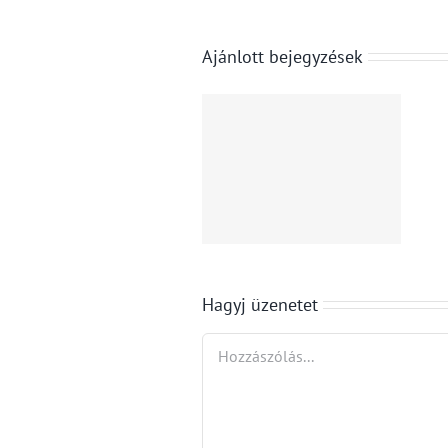
S&P Global:
az
Beperelte a
Ajánlott bejegyzések
euróövezet
Trump-
gazdasági
adminisztráció
teljesítménye
az új
nyolc
importvámok
hónapja a
miatt a
leggyorsabb
szövetségi
ütemben
Hagyj üzenetet
államok fele
nőtt
Hozzászólás
júliusban