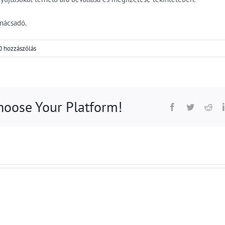
anácsadó.
0 hozzászólás
Choose Your Platform!
Facebook
Twitter
Red