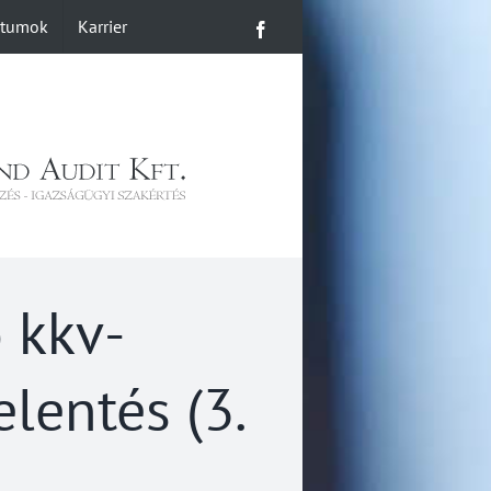
ntumok
Karrier
Facebook
 kkv-
lentés (3.