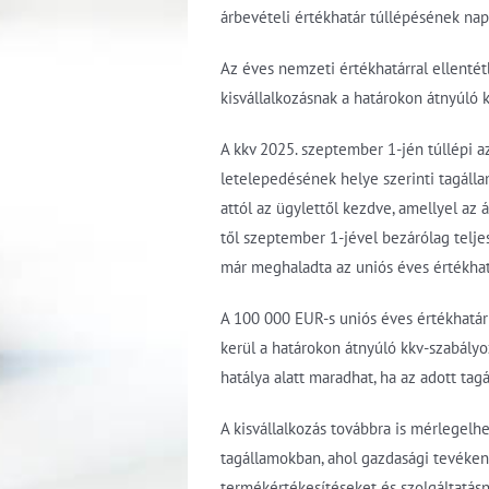
árbevételi értékhatár túllépésének nap
Az éves nemzeti értékhatárral ellentét
kisvállalkozásnak a határokon átnyúló k
A kkv 2025. szeptember 1-jén túllépi a
letelepedésének helye szerinti tagáll
attól az ügylettől kezdve, amellyel az 
től szeptember 1-jével bezárólag teljes
már meghaladta az uniós éves értékhatá
A 100 000 EUR-s uniós éves értékhatár
kerül a határokon átnyúló kkv-szabályoz
hatálya alatt maradhat, ha az adott tagá
A kisvállalkozás továbbra is mérlegelhe
tagállamokban, ahol gazdasági tevéken
termékértékesítéseket és szolgáltatásn