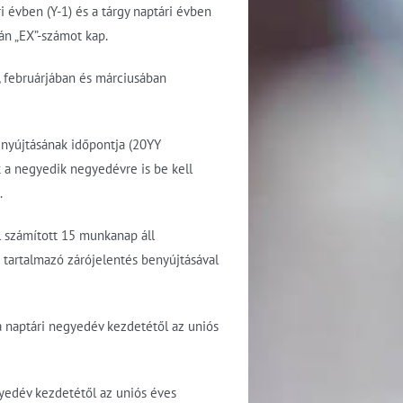
 évben (Y-1) és a tárgy naptári évben
-án „EX”-számot kap.
, februárjában és márciusában
enyújtásának időpontja (20YY
 a negyedik negyedévre is be kell
.
l számított 15 munkanap áll
 tartalmazó zárójelentés benyújtásával
 a naptári negyedév kezdetétől az uniós
gyedév kezdetétől az uniós éves