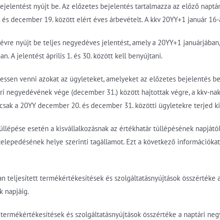
elentést nyújt be. Az előzetes bejelentés tartalmazza az előző naptári
1. és december 19. között elért éves árbevételt. A kkv 20YY+1 január 16
évre nyújt be teljes negyedéves jelentést, amely a 20YY+1 januárjában
. A jelentést április 1. és 30. között kell benyújtani.
ssen venni azokat az ügyleteket, amelyeket az előzetes bejelentés b
i negyedévének vége (december 31.) között hajtottak végre, a kkv-nak
csak a 20YY december 20. és december 31. közötti ügyletekre terjed ki
llépése esetén a kisvállalkozásnak az értékhatár túllépésének napjátó
telepedésének helye szerinti tagállamot. Ezt a következő információkat
an teljesített termékértékesítések és szolgáltatásnyújtások összértéke
k napjáig.
t termékértékesítések és szolgáltatásnyújtások összértéke a naptári ne