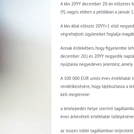
A kkv 20YY december 20-án előzetes bej
(Y), vagyis ebben a példában a január 
A kkv által először 20YY+1 első negyed
végrehajtott ügyleteket foglalja magában
Annak érdekében, hogy figyelembe lehe
december 20.) és 20YY negyedik naptár
nyújtania negyedéves jelentést, amely 
A 100 000 EUR uniós éves értékhatár tú
rendelkezésére, hogy tájékoztassa a le
kell megtennie:
a letelepedés helye szerinti tagállamb
éves árbevételi értékhatár túllépéséne
az összes többi tagállamban teljesítet