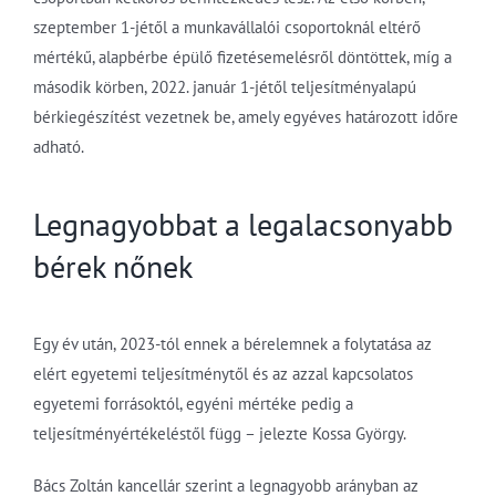
szeptember 1-jétől a munkavállalói csoportoknál eltérő
mértékű, alapbérbe épülő fizetésemelésről döntöttek, míg a
második körben, 2022. január 1-jétől teljesítményalapú
bérkiegészítést vezetnek be, amely egyéves határozott időre
adható.
Legnagyobbat a legalacsonyabb
bérek nőnek
Egy év után, 2023-tól ennek a bérelemnek a folytatása az
elért egyetemi teljesítménytől és az azzal kapcsolatos
egyetemi forrásoktól, egyéni mértéke pedig a
teljesítményértékeléstől függ – jelezte Kossa György.
Bács Zoltán kancellár szerint a legnagyobb arányban az