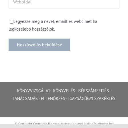
Jegyezze meg a nevet, emailt és webcímet ha
legközelebb hozzászólok.
KÖNYVVIZSGÁLAT
-
KÖNYVELÉS
-
BÉRSZÁMFEJTÉS
-
TANÁCSADÁS
-
ELLENŐRZÉS
-
IGAZSÁGÜGYI SZAKÉRTÉS
© Copyright Corporate Finance Accounting and Audit Kft. Minden jog