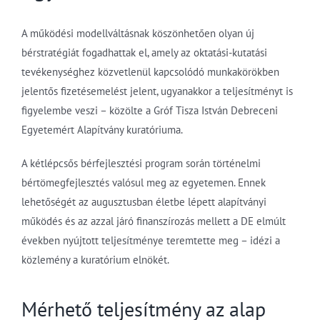
A működési modellváltásnak köszönhetően olyan új
bérstratégiát fogadhattak el, amely az oktatási-kutatási
tevékenységhez közvetlenül kapcsolódó munkakörökben
jelentős fizetésemelést jelent, ugyanakkor a teljesítményt is
figyelembe veszi – közölte a Gróf Tisza István Debreceni
Egyetemért Alapítvány kuratóriuma.
A kétlépcsős bérfejlesztési program során történelmi
bértömegfejlesztés valósul meg az egyetemen. Ennek
lehetőségét az augusztusban életbe lépett alapítványi
működés és az azzal járó finanszírozás mellett a DE elmúlt
években nyújtott teljesítménye teremtette meg – idézi a
közlemény a kuratórium elnökét.
Mérhető teljesítmény az alap