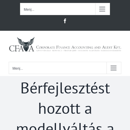
Kihagyás
Menj...
Facebook
Menj...
Bérfejlesztést
hozott a
modellváltás a