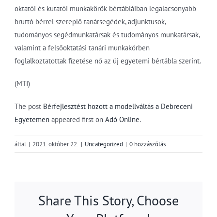
oktatói és kutatói munkakörök bértábláiban legalacsonyabb
bruttó bérrel szereplő tanársegédek, adjunktusok,
tudományos segédmunkatársak és tudományos munkatársak,
valamint a felsőoktatási tanári munkakörben
foglalkoztatottak fizetése nő az új egyetemi bértábla szerint.
(MTI)
The post
Bérfejlesztést hozott a modellváltás a Debreceni
Egyetemen
appeared first on
Adó Online
.
által
|
2021. október 22.
|
Uncategorized
|
0 hozzászólás
Share This Story, Choose