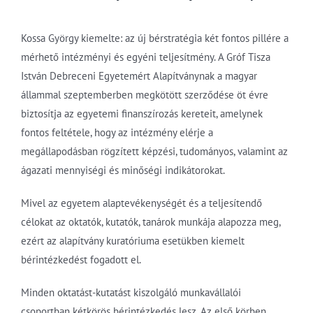
Kossa György kiemelte: az új bérstratégia két fontos pillére a
mérhető intézményi és egyéni teljesítmény. A Gróf Tisza
István Debreceni Egyetemért Alapítványnak a magyar
állammal szeptemberben megkötött szerződése öt évre
biztosítja az egyetemi finanszírozás kereteit, amelynek
fontos feltétele, hogy az intézmény elérje a
megállapodásban rögzített képzési, tudományos, valamint az
ágazati mennyiségi és minőségi indikátorokat.
Mivel az egyetem alaptevékenységét és a teljesítendő
célokat az oktatók, kutatók, tanárok munkája alapozza meg,
ezért az alapítvány kuratóriuma esetükben kiemelt
bérintézkedést fogadott el.
Minden oktatást-kutatást kiszolgáló munkavállalói
csoportban kétkörös bérintézkedés lesz. Az első körben,