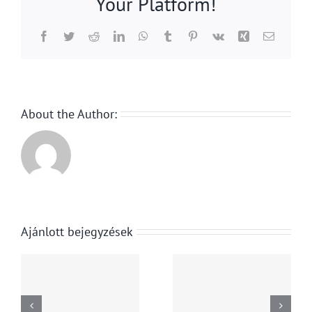
Your Platform!
Facebook
Twitter
Reddit
LinkedIn
WhatsApp
Tumblr
Pinterest
Vk
Xing
Email:
About the Author:
z
Beperelte
Ajánlott bejegyzések
t
a Trump-
A GVH 48
i
adminisztrációt
millió
énye
az új
forintos