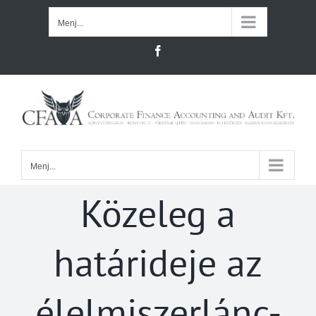
Kihagyás
Menj...
Facebook
Menj...
Közeleg a
határideje az
élelmiszerlánc-