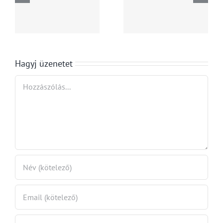
importvámok
bírságot
a
miatt a
szabott ki
bb
szövetségi
a Lidl
államok
üzletláncra
Hagyj üzenetet
fele
Hozzászólás