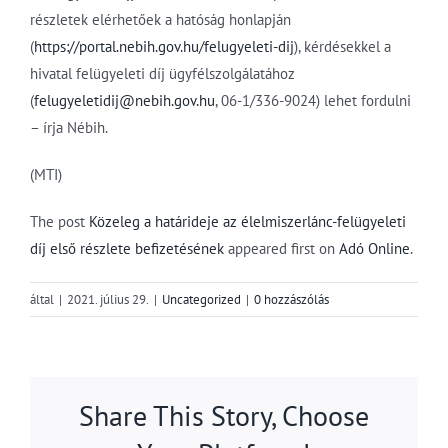
részletek elérhetőek a hatóság honlapján
(
https://portal.nebih.gov.hu/felugyeleti-dij
), kérdésekkel a
hivatal felügyeleti díj ügyfélszolgálatához
(
felugyeletidij@nebih.gov.hu
, 06-1/336-9024) lehet fordulni
– írja Nébih.
(MTI)
The post
Közeleg a határideje az élelmiszerlánc-felügyeleti
díj első részlete befizetésének
appeared first on
Adó Online
.
által
|
2021. július 29.
|
Uncategorized
|
0 hozzászólás
Share This Story, Choose