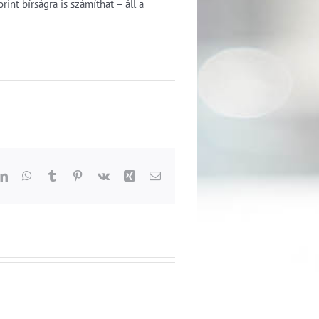
int bírságra is számíthat – áll a
dit
LinkedIn
WhatsApp
Tumblr
Pinterest
Vk
Xing
Email: