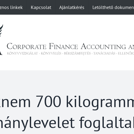
znos linkek
Kapcsolat
Ajánlatkérés
Letölthető dokume
knem 700 kilogramm 
ánylevelet foglalta