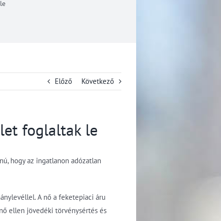
le
Előző
Következő
t foglaltak le
nú, hogy az ingatlanon adózatlan
nylevéllel. A nő a feketepiaci áru
nő ellen jövedéki törvénysértés és