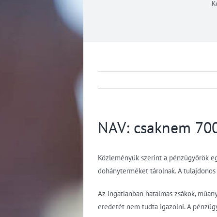
K
NAV: csaknem 700 
Közleményük szerint a pénzügyőrök egy 
dohányterméket tárolnak. A tulajdonos 
Az ingatlanban hatalmas zsákok, műanya
eredetét nem tudta igazolni. A pénzügy