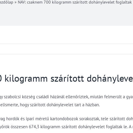
ezdőlap
»
NAV: csaknem 700 kilogramm szárított dohánylevelet foglaltak 
kilogramm szárított dohánylevele
szabolcsi község családi házánál ellenőriztek, miután felmerült a gya
elismerte, hogy szárított dohánylevelet tart a házban.
g hordók és ipari méretű kartondobozok sorakoztak, tele szárított dohá
őrök összesen 674,3 kilogramm szárított dohánylevelet foglaltak le. A 