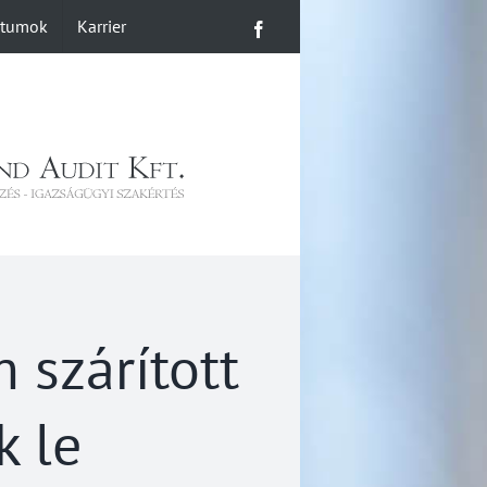
ntumok
Karrier
Facebook
szárított
k le