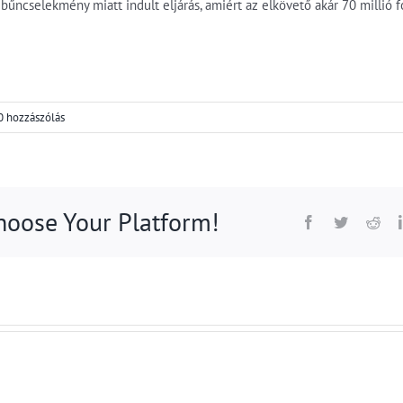
bűncselekmény miatt indult eljárás, amiért az elkövető akár 70 millió for
0 hozzászólás
Choose Your Platform!
Facebook
Twitter
Red