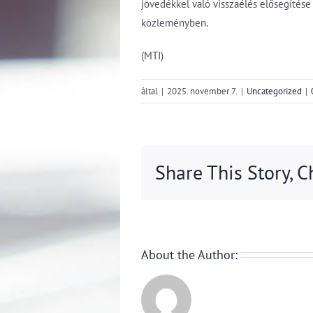
jövedékkel való visszaélés elősegítése 
közleményben.
(MTI)
által
|
2025. november 7.
|
Uncategorized
|
Share This Story, 
About the Author: