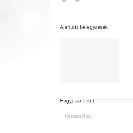
Ajánlott bejegyzések
A NAV 1480
ellenőrzést
Amikor az
végzett a
utazási iroda
Balatonnál,
csődöt
316 esetben
mond…
tárt fel
szabálytalansá
Hagyj üzenetet
Hozzászólás