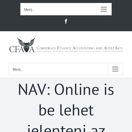
Kihagyás
Menj...
Facebook
Menj...
NAV: Online is
be lehet
jelenteni az