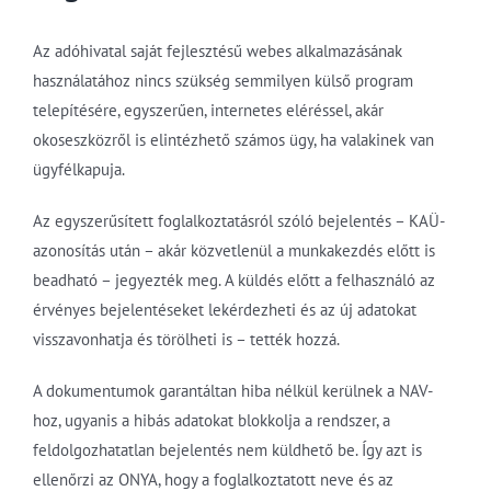
Az adóhivatal saját fejlesztésű webes alkalmazásának
használatához nincs szükség semmilyen külső program
telepítésére, egyszerűen, internetes eléréssel, akár
okoseszközről is elintézhető számos ügy, ha valakinek van
ügyfélkapuja.
Az egyszerűsített foglalkoztatásról szóló bejelentés – KAÜ-
azonosítás után – akár közvetlenül a munkakezdés előtt is
beadható – jegyezték meg. A küldés előtt a felhasználó az
érvényes bejelentéseket lekérdezheti és az új adatokat
visszavonhatja és törölheti is – tették hozzá.
A dokumentumok garantáltan hiba nélkül kerülnek a NAV-
hoz, ugyanis a hibás adatokat blokkolja a rendszer, a
feldolgozhatatlan bejelentés nem küldhető be. Így azt is
ellenőrzi az ONYA, hogy a foglalkoztatott neve és az