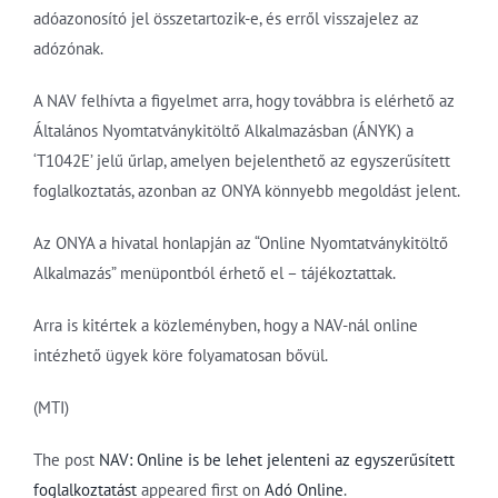
adóazonosító jel összetartozik-e, és erről visszajelez az
adózónak.
A NAV felhívta a figyelmet arra, hogy továbbra is elérhető az
Általános Nyomtatványkitöltő Alkalmazásban (ÁNYK) a
‘T1042E’ jelű űrlap, amelyen bejelenthető az egyszerűsített
foglalkoztatás, azonban az ONYA könnyebb megoldást jelent.
Az ONYA a hivatal honlapján az “Online Nyomtatványkitöltő
Alkalmazás” menüpontból érhető el – tájékoztattak.
Arra is kitértek a közleményben, hogy a NAV-nál online
intézhető ügyek köre folyamatosan bővül.
(MTI)
The post
NAV: Online is be lehet jelenteni az egyszerűsített
foglalkoztatást
appeared first on
Adó Online
.